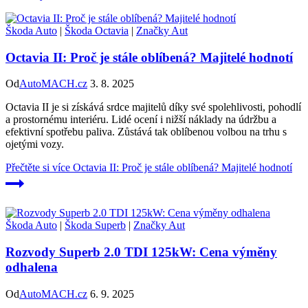
Škoda Auto
|
Škoda Octavia
|
Značky Aut
Octavia II: Proč je stále oblíbená? Majitelé hodnotí
Od
AutoMACH.cz
3. 8. 2025
Octavia II je si získává srdce majitelů díky své spolehlivosti, pohodlí
a prostornému interiéru. Lidé ocení i nižší náklady na údržbu a
efektivní spotřebu paliva. Zůstává tak oblíbenou volbou na trhu s
ojetými vozy.
Přečtěte si více
Octavia II: Proč je stále oblíbená? Majitelé hodnotí
Škoda Auto
|
Škoda Superb
|
Značky Aut
Rozvody Superb 2.0 TDI 125kW: Cena výměny
odhalena
Od
AutoMACH.cz
6. 9. 2025