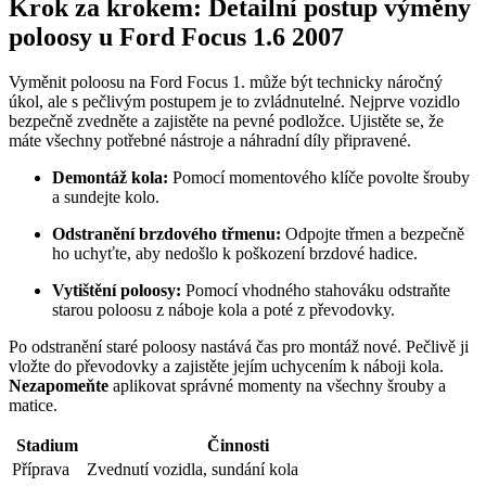
Krok za krokem: Detailní postup výměny
poloosy u Ford Focus 1.6 2007
Vyměnit poloosu na Ford Focus 1. může být technicky náročný
úkol, ale s pečlivým postupem je to zvládnutelné. Nejprve vozidlo
bezpečně zvedněte a zajistěte na pevné podložce. Ujistěte se, že
máte všechny potřebné nástroje a náhradní díly připravené.
Demontáž kola:
Pomocí momentového klíče povolte šrouby
a sundejte kolo.
Odstranění brzdového třmenu:
Odpojte třmen a bezpečně
ho uchyťte, aby nedošlo k poškození brzdové hadice.
Vytištění poloosy:
Pomocí vhodného stahováku odstraňte
starou poloosu z náboje kola a poté z převodovky.
Po odstranění staré poloosy nastává čas pro montáž nové. Pečlivě ji
vložte do převodovky a zajistěte jejím uchycením k náboji kola.
Nezapomeňte
aplikovat správné momenty na všechny šrouby a
matice.
Stadium
Činnosti
Příprava
Zvednutí vozidla, sundání kola