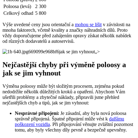
Poloosa (levá)
2 300
Celkový odhad
5 800
Výše uvedené ceny jsou orientační a
mohou se lišit
v závislosti na
mnoha faktorech, včetně kvality a značky náhradních dílů. Proto
vždy doporučujeme před zahájením opravy získat několik nabídek
od různých dodavatelů a autoservisů.
jak se jim vyhnout„>
Nejčastější chyby při výměně poloosy a
jak se jim vyhnout
Výměna poloosy může být složitým procesem, zejména pokud
nedodržíte několik důležitých kroků a opatření. Abychom Vám
ušetřili problémy a zbytečné náklady, připravili jsme přehled
nejčastějších chyb a tipů, jak se jim vyhnout:
Nesprávné připojení:
Je zásadní, aby byla nová poloosa
správně připojená. Špatné připojení může vést k
dalšímu
poškození vozidla
. Při připojování věnujte zvláštní pozornost
tomu, aby byly všechny díly pevně a bezpečně upevněny.