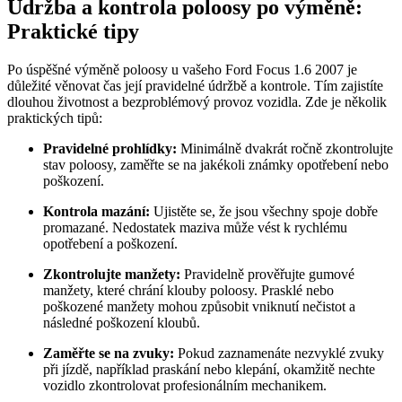
Údržba a kontrola poloosy po výměně:
Praktické tipy
Po úspěšné výměně poloosy u vašeho Ford Focus 1.6 2007 je
důležité věnovat čas její pravidelné údržbě a kontrole. Tím zajistíte
dlouhou životnost a bezproblémový provoz vozidla. Zde je několik
praktických tipů:
Pravidelné prohlídky:
Minimálně dvakrát ročně zkontrolujte
stav poloosy, zaměřte se na jakékoli známky opotřebení nebo
poškození.
Kontrola mazání:
Ujistěte se, že jsou všechny spoje dobře
promazané. Nedostatek maziva může vést k rychlému
opotřebení a poškození.
Zkontrolujte manžety:
Pravidelně prověřujte gumové
manžety, které chrání klouby poloosy. Prasklé nebo
poškozené manžety mohou způsobit vniknutí nečistot a
následné poškození kloubů.
Zaměřte se na zvuky:
Pokud zaznamenáte nezvyklé zvuky
při jízdě, například praskání nebo klepání, okamžitě nechte
vozidlo zkontrolovat profesionálním mechanikem.