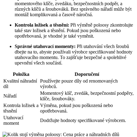
momentového klíče, zvedáku, bezpečnostních podpěr, a
různých klíčů a šroubováků. Bez správného nářadí může být
montáž komplikovaná a časově náročná.
Kontrola ložisek a těsnění:
Při výměně poloosy zkontrolujte
také stav ložisek a těsnění. Pokud jsou poškozená nebo
opotřebovaná, je vhodné je také vyměnit.
Správné utahovací momenty:
Při utahování všech šroubů
dbejte na to, abyste používali výrobce specifikované hodnoty
utahovacího momentu. To zajišťuje bezpečné a spolehlivé
upevnění všech součástí.
Položka
Doporučení
Kvalitní náhradní
Používejte pouze díly od renomovaných
díl
výrobců.
Momentový klíč, zvedák, bezpečnostní podpěry,
Nářadí
klíče, šroubováky.
Kontrola ložisek a
Výměna, pokud jsou poškozená nebo
těsnění
opotřebovaná.
Utahovací
Dodržujte hodnoty specifikované výrobcem.
moment