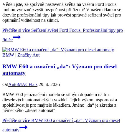
Věděli jste, že správně nastavená světla na vašem Ford Focus
mohou výrazně zvýšit bezpečnost při řízení? V našem článku se
dozvíte profesionální tipy jak provést správné seřízení světel pro
optimální viditelnost na silnici.
Přečtěte si více
Seřízení světel Ford Focus: Profesionální tipy pro
řidiče
BMW
|
Značky Aut
BMW E60 a označení „da“: Význam pro diesel
automaty
Od
AutoMACH.cz
29. 4. 2026
BMW E60 je označení modelu se silným dopadem na trh
dieselových automatických vozidel. Jejich výkon, úspornost a
spolehlivost je pro majitele lákadlem. Jméno „da“ je zkratka z
německého „diesel automat“.
Přečtěte si více
BMW E60 a označení „da“: Význam pro diesel
automaty