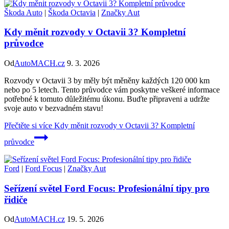
Škoda Auto
|
Škoda Octavia
|
Značky Aut
Kdy měnit rozvody v Octavii 3? Kompletní
průvodce
Od
AutoMACH.cz
9. 3. 2026
Rozvody v Octavii 3 by měly být měněny každých 120 000 km
nebo po 5 letech. Tento průvodce vám poskytne veškeré informace
potřebné k tomuto důležitému úkonu. Buďte připraveni a udržte
svoje auto v bezvadném stavu!
Přečtěte si více
Kdy měnit rozvody v Octavii 3? Kompletní
průvodce
Ford
|
Ford Focus
|
Značky Aut
Seřízení světel Ford Focus: Profesionální tipy pro
řidiče
Od
AutoMACH.cz
19. 5. 2026