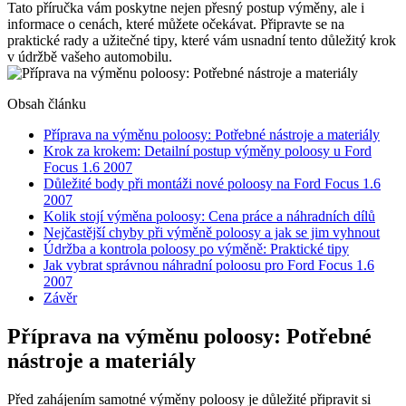
Tato příručka vám poskytne nejen přesný postup výměny, ale i
informace o cenách, které můžete očekávat. Připravte se na
praktické rady a užitečné tipy, které vám usnadní tento důležitý krok
v údržbě vašeho automobilu.
Obsah článku
Příprava na výměnu poloosy: Potřebné nástroje a materiály
Krok za krokem: Detailní postup výměny poloosy u Ford
Focus 1.6 2007
Důležité body při montáži nové poloosy na Ford Focus 1.6
2007
Kolik stojí výměna poloosy: Cena práce a náhradních dílů
Nejčastější chyby při výměně poloosy a jak se jim vyhnout
Údržba a kontrola poloosy po výměně: Praktické tipy
Jak vybrat správnou náhradní poloosu pro Ford Focus 1.6
2007
Závěr
Příprava na výměnu poloosy: Potřebné
nástroje a materiály
Před zahájením samotné výměny poloosy je důležité připravit si