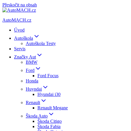
Přeskočit na obsah
AutoMACH.cz
Úvod
Autoškola
Autoškola Testy
Servis
Značky Aut
BMW
Ford
Ford Focus
Honda
Huyndai
Hyundai i30
Renault
Renault Megane
Škoda Auto
Škoda Citigo
Škoda Fabia