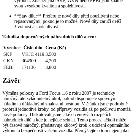
výrobců. Značky jako SKF, GKN nebo FEBI jsou známé
svou vysokou kvalitou a spolehlivostí.
**Stav dílu:** Preferujte nové díly před použitými nebo
repasovanými, pokud je to možné. Nové díly zaručí delší
životnost a spolehlivost.
Tabulka doporučených náhradních dílů a cen:
Výrobce
Číslo dílu
Cena (Kč)
SKF
VKJC 4119
3,500
GKN
304909
4,200
FEBI
171136
3,800
Závěr
Výměna poloosy u Ford Focus 1.6 z roku 2007 je technicky
náročný, ale zvládnutelný úkol, pokud disponujete správným
nářadím a důkladnými znalostmi postupu. V článku jsme podrobně
probrali jednotlivé kroky, od přípravy vozidla až po pečlivou montáž
nové poloosy. Diskutovali jsme také o cenových rozpětích
náhradních dílů a kde je nejlépe sehnat. Tento proces, ačkoli může
být časově náročný, představuje klíčový krok k udržení optimálního
výkonu a bezpečnosti vašeho vozidla. Přemýšlejte o tom nejen jako