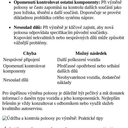
Opomenutí kontrolovat ostatní komponenty:
Při výměně
poloosy se často zapomíná na kontrolu dalších součástí jako
jsou ložiska, těsnění a další součásti. Doporučuje se provést
důkladnou prohlídku celého systému náprav.
Nesoulad dílů:
Při výměně je klíčové zajistit, aby nová
poloosa odpovídala specifikacím původní součástky.
Kupování nekvalitních nebo nesprávných dílů může způsobit
vážnější problémy.
Chyba
Možný následek
Nesprávné připojení
Další poškození vozidla
Opomenutí kontrolovat
Předčasné opotřebení nebo selhání
komponenty
dalších dílů
Neobyvatelnost vozidla, dodatečné
Nesoulad dílů
náklady
Pro úspěšnou výměnu poloosy je důležité být pečlivý a mít dostatek
informací o daném typu vozidla a jeho komponentách. Nejlepším
řešením je vždy konzultovat s odborníkem nebo využít služeb
kvalitního autoservisu.