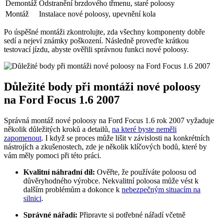
Demontáž
Odstranění brzdového třmenu, staré poloosy
Montáž
Instalace nové poloosy, upevnění kola
Po úspěšné montáži zkontrolujte, zda všechny komponenty dobře
sedí a nejeví známky poškození. Následně proveďte krátkou
testovací jízdu, abyste ověřili správnou funkci nové poloosy.
Důležité body při montáži nové poloosy
na Ford Focus 1.6 2007
Správná montáž nové poloosy na Ford Focus 1.6 rok 2007 vyžaduje
několik důležitých kroků a detailů,
na které byste neměli
zapomenout
. I když se proces může lišit v závislosti na konkrétních
nástrojích a zkušenostech, zde je několik klíčových bodů, které by
vám měly pomoci při této práci.
Kvalitní náhradní díl:
Ověřte, že používáte poloosu od
důvěryhodného výrobce. Nekvalitní poloosa může vést k
dalším problémům a dokonce k
nebezpečným situacím na
silnici
.
Správné nářadí:
Připravte si potřebné nářadí včetně