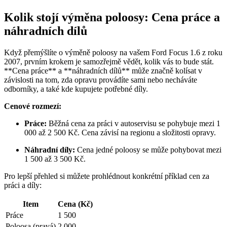
Kolik stojí výměna poloosy: Cena práce a
náhradních dílů
Když přemýšlíte o výměně poloosy na vašem Ford Focus 1.6 z roku
2007, prvním krokem je samozřejmě vědět, kolik vás to bude stát.
**Cena práce** a **náhradních dílů** může značně kolísat v
závislosti na tom, zda opravu provádíte sami nebo necháváte
odborníky, a také kde kupujete potřebné díly.
Cenové rozmezí:
Práce:
Běžná cena za práci v autoservisu se pohybuje mezi 1
000 až 2 500 Kč. Cena závisí na regionu a složitosti opravy.
Náhradní díly:
Cena jedné poloosy se může pohybovat mezi
1 500 až 3 500 Kč.
Pro lepší přehled si můžete prohlédnout konkrétní příklad cen za
práci a díly:
Item
Cena (Kč)
Práce
1 500
Poloosa (pravá)
2 000