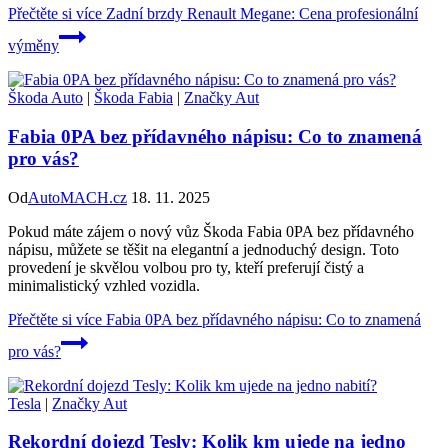
Přečtěte si více
Zadní brzdy Renault Megane: Cena profesionální
výměny
Škoda Auto
|
Škoda Fabia
|
Značky Aut
Fabia 0PA bez přídavného nápisu: Co to znamená
pro vás?
Od
AutoMACH.cz
18. 11. 2025
Pokud máte zájem o nový vůz Škoda Fabia 0PA bez přídavného
nápisu, můžete se těšit na elegantní a jednoduchý design. Toto
provedení je skvělou volbou pro ty, kteří preferují čistý a
minimalistický vzhled vozidla.
Přečtěte si více
Fabia 0PA bez přídavného nápisu: Co to znamená
pro vás?
Tesla
|
Značky Aut
Rekordní dojezd Tesly: Kolik km ujede na jedno