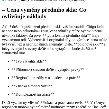
– Cena výměny předního skla: Co
ovlivňuje náklady
Ať už došlo k poškození předního skla vašeho vozidla Citigo kvůli
nehodě nebo přírodnímu živlu, cena výměny může být ovlivněna
několika faktory. Za prvé, **typ a kvalita předního skla** hraje
významnou roli. Vyberete-li si originální díly od výrobce, cena může
být vyšší než u neoriginálních alternativ. Dále, **polohové sklo** s
integrovanými senzory deště nebo vytápěním bude dražší než
standardní sklo.
**Typ a kvalita skla**
**Přítomnost senzorů deště a vytápěcí prvky**
**Regionální rozdíly v nákladech na práci**
**Značka a model vozu**
**Komplexnost instalace**
Další významný vliv má **lokace a práce autoservisu**. V různých
regionech mohou být průměrné hodinové mzdy značně odlišné, což