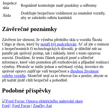
Inspekce
Regulárně kontrolujte malé praskliny a odřeniny
skla
Dodržujte bezpečnou vzdálenost za ostatními vozidly,
Jízda
aby se zabránilo odletu kamínků
Závěrečné poznámky
Závěrem lze shrnout, že výměna předního skla u vozidla Škoda
Citigo je úkon, který by
neměl být podceňován
. Ať už jde o nutnost
z bezpečnostních či technologických důvodů, je důležité mít na
paměti jak správný postup, tak i náklady, které s touto opravou
souvisí. Doufáme, že tento článek poskytl jasné a užitečné
informace, které vám pomohou při rozhodování a případné realizaci
výměny. Přestože se může jednat o nečekaný výdaj, investice do
správné opravy zajišťuje vaši bezpečnost a
dlouhou životnost
vašeho vozidla
. Skutečně stojí za to věnovat čas a peníze, abyste se
při každé jízdě cítili bezpečně a pohodlně.
Podobné příspěvky
Ford
|
Ford Focus
|
Značky Aut