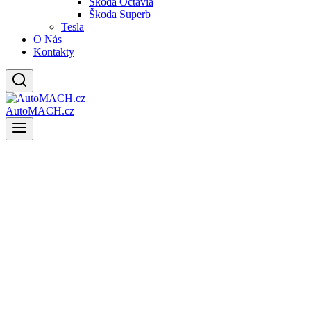
Škoda Octavia
Škoda Superb
Tesla
O Nás
Kontakty
AutoMACH.cz