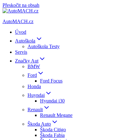
Přeskočit na obsah
AutoMACH.cz
Úvod
Autoškola
Autoškola Testy
Servis
Značky Aut
BMW
Ford
Ford Focus
Honda
Huyndai
Hyundai i30
Renault
Renault Megane
Škoda Auto
Škoda Citigo
Škoda Fabia