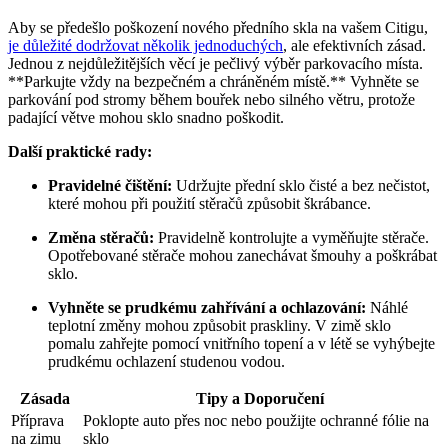
Aby se předešlo poškození nového předního skla na vašem Citigu,
je důležité dodržovat několik jednoduchých
, ale efektivních zásad.
Jednou z nejdůležitějších věcí je pečlivý výběr parkovacího místa.
**Parkujte vždy na bezpečném a chráněném místě.** Vyhněte se
parkování pod stromy během bouřek nebo silného větru, protože
padající větve mohou sklo snadno poškodit.
Další praktické rady:
Pravidelné čištění:
Udržujte přední sklo čisté a bez nečistot,
které mohou při použití stěračů způsobit škrábance.
Změna stěračů:
Pravidelně kontrolujte a vyměňujte stěrače.
Opotřebované stěrače mohou zanechávat šmouhy a poškrábat
sklo.
Vyhněte se prudkému zahřívání a ochlazování:
Náhlé
teplotní změny mohou způsobit praskliny. V zimě sklo
pomalu zahřejte pomocí vnitřního topení a v létě se vyhýbejte
prudkému ochlazení studenou vodou.
Zásada
Tipy a Doporučení
Příprava
Poklopte auto přes noc nebo použijte ochranné fólie na
na zimu
sklo