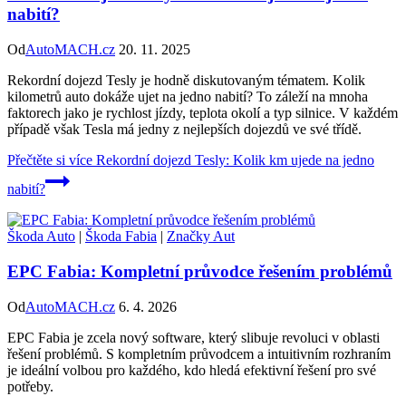
nabití?
Od
AutoMACH.cz
20. 11. 2025
Rekordní dojezd Tesly je hodně diskutovaným tématem. Kolik
kilometrů auto dokáže ujet na jedno nabití? To záleží na mnoha
faktorech jako je rychlost jízdy, teplota okolí a typ silnice. V každém
případě však Tesla má jedny z nejlepších dojezdů ve své třídě.
Přečtěte si více
Rekordní dojezd Tesly: Kolik km ujede na jedno
nabití?
Škoda Auto
|
Škoda Fabia
|
Značky Aut
EPC Fabia: Kompletní průvodce řešením problémů
Od
AutoMACH.cz
6. 4. 2026
EPC Fabia je zcela nový software, který slibuje revoluci v oblasti
řešení problémů. S kompletním průvodcem a intuitivním rozhraním
je ideální volbou pro každého, kdo hledá efektivní řešení pro své
potřeby.