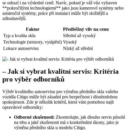
se odrazí i na výsledné ceně. Navíc, pokud je váš vůz vybaven
**pokročilými technologiemi** jako jsou kamerové systémy nebo
asistenční systémy, práce při instalaci může být složitější a
zdlouhavější.
Faktor
Předběžný vliv na cenu
Typ a kvalita skla
Střední až vysoký
Technologie (senzory, vytápění)
Vysoký
Lokace autoservisu
Nízký až střední
– Jak si vybrat kvalitní servis: Kritéria
pro výběr odborníků
Výběr kvalitního autoservisu pro výměnu předního skla vašeho
vozidla Citigo může být zásadní pro bezpečnost i dlouhodobou
spokojenost. Zde je několik kritérií, která vám pomohou najít
opravdové odborníky:
Odborné zkušenosti:
Zkontrolujte, jak dlouho servis působí
na trhu a jaké zkušenosti má s konkrétními úkony, jako je
výměna předního skla u modelu Citigo.