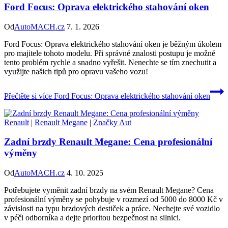
Ford Focus: Oprava elektrického stahování oken
Od
AutoMACH.cz
7. 1. 2026
Ford Focus: Oprava elektrického stahování oken je běžným úkolem
pro majitele tohoto modelu. Při správné znalosti postupu je možné
tento problém rychle a snadno vyřešit. Nenechte se tím znechutit a
využijte našich tipů pro opravu vašeho vozu!
Přečtěte si více
Ford Focus: Oprava elektrického stahování oken
Renault
|
Renault Megane
|
Značky Aut
Zadní brzdy Renault Megane: Cena profesionální
výměny
Od
AutoMACH.cz
4. 10. 2025
Potřebujete vyměnit zadní brzdy na svém Renault Megane? Cena
profesionální výměny se pohybuje v rozmezí od 5000 do 8000 Kč v
závislosti na typu brzdových destiček a práce. Nechejte své vozidlo
v péči odborníka a dejte prioritou bezpečnost na silnici.