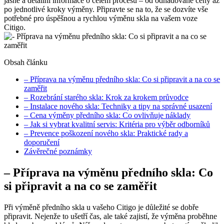
jasné a detailní informace o celém procesu – od odhadované ceny až
po jednotlivé kroky výměny. Připravte se na to, že se dozvíte vše
potřebné pro úspěšnou a rychlou výměnu skla na vašem voze
Citigo.
Obsah článku
– Příprava na výměnu předního skla: Co si připravit a na co se
zaměřit
– Rozebrání starého skla: Krok za krokem průvodce
– Instalace nového skla: Techniky a tipy na správné usazení
– Cena výměny předního skla: Co ovlivňuje náklady
– Jak si vybrat kvalitní servis: Kritéria pro výběr odborníků
– Prevence poškození nového skla: Praktické rady a
doporučení
Závěrečné poznámky
– Příprava na výměnu předního skla: Co
si připravit a na co se zaměřit
Při výměně předního skla u vašeho Citigo je důležité se dobře
připravit. Nejenže to ušetří čas, ale také zajistí, že výměna proběhne