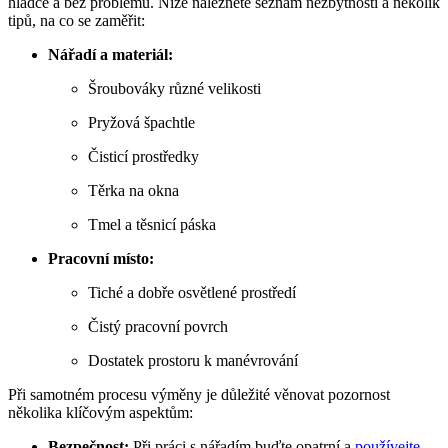
hladce a bez problémů. Níže naleznete seznam nezbytností a několik
tipů, na co se zaměřit:
Nářadí a materiál:
Šroubováky různé velikosti
Pryžová špachtle
Čisticí prostředky
Těrka na okna
Tmel a těsnicí páska
Pracovní místo:
Tiché a dobře osvětlené prostředí
Čistý pracovní povrch
Dostatek prostoru k manévrování
Při samotném procesu výměny je důležité věnovat pozornost
několika klíčovým aspektům:
Bezpečnost:
Při práci s nářadím buďte opatrní a
používejte