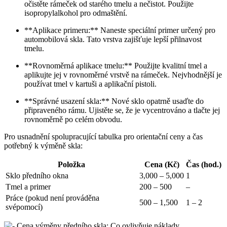
očistěte rámeček od starého tmelu a nečistot. Použijte
isopropylalkohol pro odmaštění.
**Aplikace primeru:** Naneste speciální primer určený pro
automobilová skla. Tato vrstva zajišťuje lepší přilnavost
tmelu.
**Rovnoměrná aplikace tmelu:** Použijte kvalitní tmel a
aplikujte jej v rovnoměrné vrstvě na rámeček. Nejvhodnější je
používat tmel v kartuši a aplikační pistoli.
**Správné usazení skla:** Nové sklo opatrně usaďte do
připraveného rámu. Ujistěte se, že je vycentrováno a tlačte jej
rovnoměrně po celém obvodu.
Pro usnadnění spolupracující tabulka pro orientační ceny a čas
potřebný k výměně skla:
Položka
Cena (Kč)
Čas (hod.)
Sklo předního okna
3,000 – 5,000
1
Tmel a primer
200 – 500
–
Práce (pokud není prováděna
500 – 1,500
1 – 2
svépomocí)