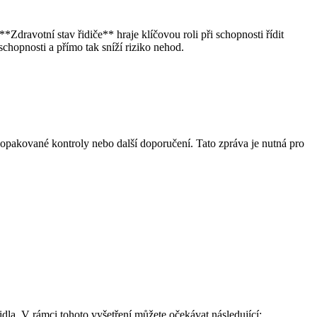
 **Zdravotní stav řidiče** hraje klíčovou roli při schopnosti řídit
chopnosti a přímo tak sníží riziko nehod.
pakované kontroly nebo další doporučení. Tato zpráva je nutná pro
idla. V rámci tohoto vyšetření můžete očekávat následující: