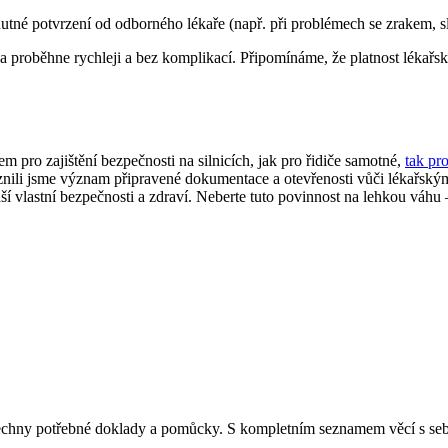
utné potvrzení od odborného lékaře (např. při problémech se zrakem, 
 proběhne rychleji a bez komplikací. Připomínáme, že platnost lékařské
m pro zajištění bezpečnosti na silnicích, jak pro řidiče samotné,
tak pr
znili jsme význam připravené dokumentace a otevřenosti vůči lékařským 
vaší vlastní bezpečnosti a zdraví. Neberte tuto povinnost na lehkou váh
šechny potřebné doklady a pomůcky. S kompletním seznamem věcí s sebo