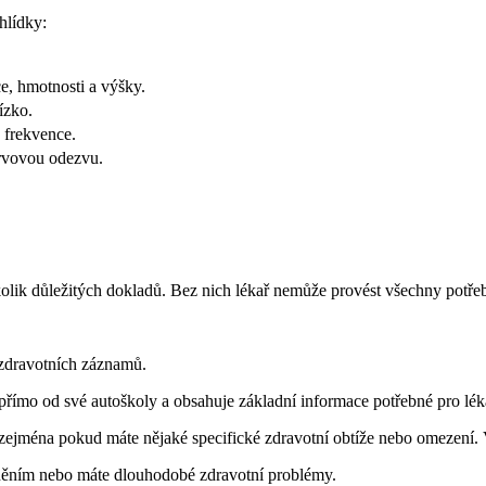
hlídky:
e, hmotnosti a výšky.
ízko.
 frekvence.
ervovou odezvu.
kolik důležitých dokladů. Bez nich lékař nemůže provést všechny potřeb
e zdravotních záznamů.
římo od své autoškoly a obsahuje základní informace potřebné pro lék
jména pokud máte nějaké specifické zdravotní obtíže nebo omezení. V 
ěním nebo máte dlouhodobé zdravotní problémy.