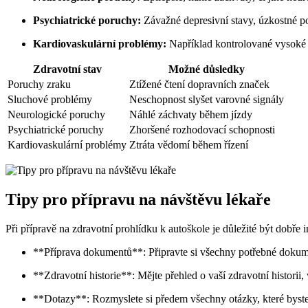
Psychiatrické poruchy:
Závažné depresivní stavy, úzkostné p
Kardiovaskulární problémy:
Například kontrolované vysoké k
Zdravotní stav
Možné důsledky
Poruchy zraku
Ztížené čtení dopravních značek
Sluchové problémy
Neschopnost slyšet varovné signály
Neurologické poruchy
Náhlé záchvaty během jízdy
Psychiatrické poruchy
Zhoršené rozhodovací schopnosti
Kardiovaskulární problémy
Ztráta vědomí během řízení
Tipy pro přípravu na návštěvu lékaře
Při přípravě na zdravotní prohlídku k autoškole je důležité být dobře
**Příprava dokumentů**: Připravte si všechny potřebné dokume
**Zdravotní historie**: Mějte přehled o vaší zdravotní historii,
**Dotazy**: Rozmyslete si předem všechny otázky, které byste m