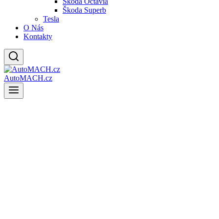
Škoda Octavia
Škoda Superb
Tesla
O Nás
Kontakty
AutoMACH.cz