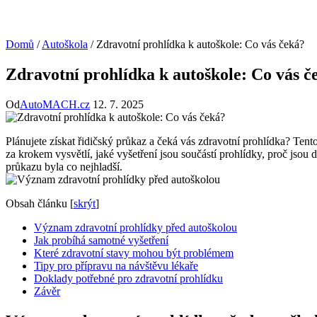
Domů
/
Autoškola
/
Zdravotní prohlídka k autoškole: Co vás čeká?
Zdravotní prohlídka k autoškole: Co vás č
Od
AutoMACH.cz
12. 7. 2025
Plánujete získat řidičský průkaz a čeká vás zdravotní prohlídka? Ten
za krokem vysvětlí, jaké vyšetření jsou součástí prohlídky, proč jsou 
průkazu byla co nejhladší.
Obsah článku
[
skrýt
]
Význam zdravotní prohlídky před autoškolou
Jak probíhá samotné vyšetření
Které zdravotní stavy mohou být problémem
Tipy pro přípravu na návštěvu lékaře
Doklady potřebné pro zdravotní prohlídku
Závěr