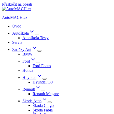
Přeskočit na obsah
AutoMACH.cz
Úvod
Autoškola
Autoškola Testy
Servis
Značky Aut
BMW
Ford
Ford Focus
Honda
Huyndai
Hyundai i30
Renault
Renault Megane
Škoda Auto
Škoda Citigo
Škoda Fabia