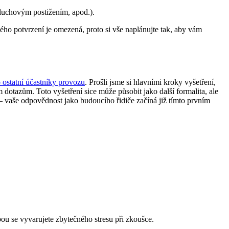
sluchovým postižením, apod.).
ho potvrzení je omezená, proto si vše naplánujte tak, aby vám
o ostatní účastníky provozu
. Prošli jsme si hlavními kroky vyšetření,
dotazům. Toto vyšetření sice může působit jako další formalita, ale
u – vaše odpovědnost jako budoucího řidiče začíná již tímto prvním
u se vyvarujete zbytečného stresu při zkoušce.