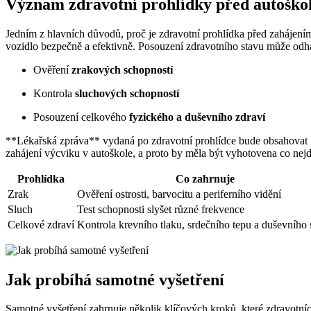
Význam zdravotní prohlídky před autoško
Jedním z hlavních důvodů, proč je zdravotní prohlídka před zahájením a
vozidlo bezpečně a efektivně. Posouzení zdravotního stavu může odhal
Ověření
zrakových schopností
Kontrola
sluchových schopností
Posouzení celkového
fyzického a duševního zdraví
**Lékařská zpráva** vydaná po zdravotní prohlídce bude obsahovat i
zahájení výcviku v autoškole, a proto by měla být vyhotovena co nejd
Prohlídka
Co zahrnuje
Zrak
Ověření ostrosti, barvocitu a periferního vidění
Sluch
Test schopnosti slyšet různé frekvence
Celkové zdraví
Kontrola krevního tlaku, srdečního tepu a duševního 
Jak probíhá samotné vyšetření
Samotné vyšetření zahrnuje několik klíčových kroků, které zdravotníci