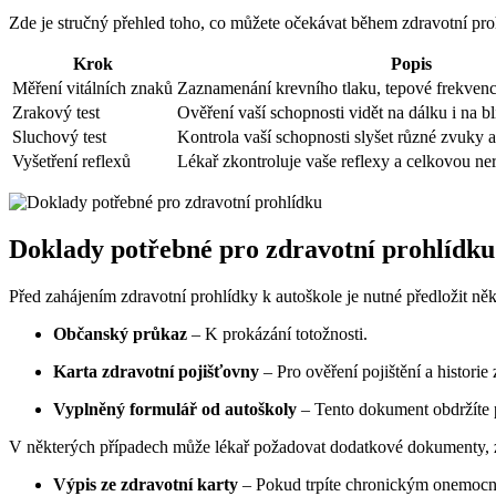
Zde je stručný přehled toho, co můžete očekávat během zdravotní pro
Krok
Popis
Měření vitálních znaků
Zaznamenání krevního tlaku, tepové frekvenc
Zrakový test
Ověření vaší schopnosti vidět na dálku i na bl
Sluchový test
Kontrola vaší schopnosti slyšet různé zvuky a
Vyšetření reflexů
Lékař zkontroluje vaše reflexy a celkovou n
Doklady potřebné pro zdravotní prohlídku
Před zahájením zdravotní prohlídky k autoškole je nutné předložit ně
Občanský průkaz
– K prokázání totožnosti.
Karta zdravotní pojišťovny
– Pro ověření pojištění a histori
Vyplněný formulář od autoškoly
– Tento dokument obdržíte p
V některých případech může lékař požadovat dodatkové dokumenty, ze
Výpis ze zdravotní karty
– Pokud trpíte chronickým onemocn