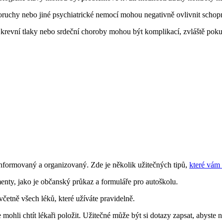
oruchy nebo jiné psychiatrické nemocí mohou negativně ovlivnit schop
revní tlaky nebo srdeční choroby mohou být komplikací, zvláště pokud
 informovaný a organizovaný. Zde je několik užitečných tipů,
které vám
nty, jako je občanský průkaz a formuláře pro autoškolu.
 včetně všech léků, které užíváte pravidelně.
ohli chtít lékaři položit. Užitečné může být si dotazy zapsat, abyste 