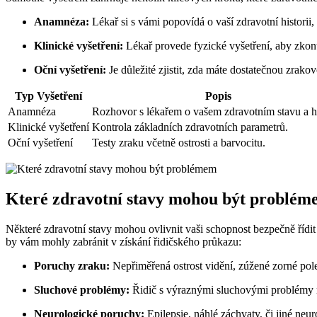
Anamnéza:
Lékař si s vámi popovídá o vaší zdravotní historii
Klinické vyšetření:
Lékař provede fyzické vyšetření, aby zkontr
Oční vyšetření:
Je důležité zjistit, zda máte dostatečnou zrakov
Typ Vyšetření
Popis
Anamnéza
Rozhovor s lékařem o vašem zdravotním stavu a hi
Klinické vyšetření
Kontrola základních zdravotních parametrů.
Oční vyšetření
Testy zraku včetně ostrosti a barvocitu.
Které zdravotní stavy mohou být problé
Některé zdravotní stavy mohou ovlivnit vaši schopnost bezpečně řídit
by vám mohly zabránit v získání řidičského průkazu:
Poruchy zraku:
Nepřiměřená ostrost vidění, zúžené zorné po
Sluchové problémy:
Řidič s výraznými sluchovými problémy mu
Neurologické poruchy:
Epilepsie, náhlé záchvaty, či jiné ne