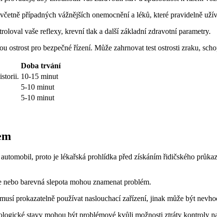
, včetně případných vážnějších onemocnění a léků, které pravidelně užív
oloval vaše reflexy, krevní tlak a další základní zdravotní parametry.
ou ostrost pro bezpečné řízení. Může zahrnovat test ostrosti zraku, scho
Doba trvání
storii.
10-15 minut
5-10 minut
5-10 minut
mem
 automobil, proto je lékařská prohlídka před získáním řidičského průkaz
le nebo barevná slepota mohou znamenat problém.
sí prokazatelně používat naslouchací zařízení, jinak může být nevhod
urologické stavy mohou být problémové kvůli možnosti ztráty kontroly n