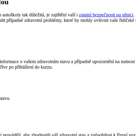
lou
utoškoly tak důležitá, je zajištění vaší i
ostatní bezpečnosti na silnici
.
it případné zdravotní problémy, které by mohly ovlivnit vaše řidičské s
nformace o vašem zdravotním stavu a případně upozornění na nutnost o
říve po přihlášení do kurzu.
stavu
 provádějí, aby zhodnotili váš zdravotní stav a způsobilost k řízení voz