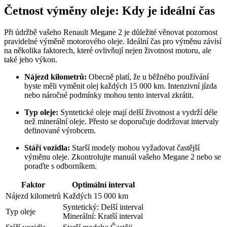
Četnost výměny oleje: Kdy je ideální čas
Při údržbě vašeho Renault Megane 2 je důležité věnovat pozornost
pravidelné výměně motorového oleje. Ideální čas pro výměnu závisí
na několika faktorech, které ovlivňují nejen životnost motoru, ale
také jeho výkon.
Nájezd kilometrů:
Obecně platí, že u běžného používání
byste měli vyměnit olej každých 15 000 km. Intenzivní jízda
nebo náročné podmínky mohou tento interval zkrátit.
Typ oleje:
Syntetické oleje mají delší životnost a vydrží déle
než minerální oleje. Přesto se doporučuje dodržovat intervaly
definované výrobcem.
Stáří vozidla:
Starší modely mohou vyžadovat častější
výměnu oleje. Zkontrolujte manuál vašeho Megane 2 nebo se
poraďte s odborníkem.
Faktor
Optimální interval
Nájezd kilometrů
Každých 15 000 km
Syntetický: Delší interval
Typ oleje
Minerální: Kratší interval