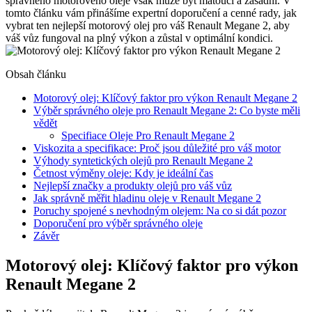
správného motorového oleje však může být matoucí a zásadní. V
tomto článku vám přinášíme expertní doporučení a cenné rady, jak
vybrat ten nejlepší motorový olej pro váš Renault Megane 2, aby
váš vůz fungoval na plný výkon a zůstal v optimální kondici.
Obsah článku
Motorový olej: Klíčový faktor pro výkon Renault Megane 2
Výběr správného oleje pro Renault Megane 2: Co byste měli
vědět
Specifiace Oleje Pro Renault Megane 2
Viskozita a specifikace: Proč jsou důležité pro váš motor
Výhody syntetických olejů pro Renault Megane 2
Četnost výměny oleje: Kdy je ideální čas
Nejlepší značky a produkty olejů pro váš vůz
Jak správně měřit hladinu oleje v Renault Megane 2
Poruchy spojené s nevhodným olejem: Na co si dát pozor
Doporučení pro výběr správného oleje
Závěr
Motorový olej: Klíčový faktor pro výkon
Renault Megane 2