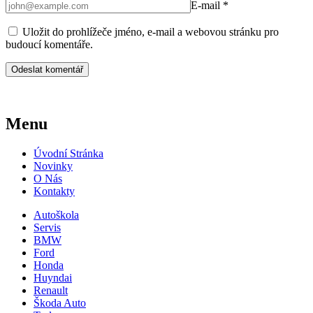
E-mail
*
Uložit do prohlížeče jméno, e-mail a webovou stránku pro
budoucí komentáře.
Menu
Úvodní Stránka
Novinky
O Nás
Kontakty
Autoškola
Servis
BMW
Ford
Honda
Huyndai
Renault
Škoda Auto