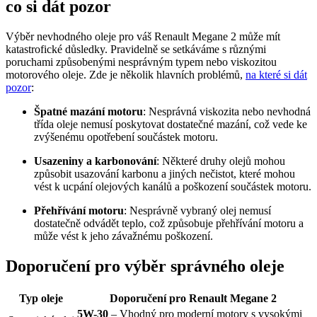
co si dát pozor
Výběr nevhodného oleje pro váš Renault Megane 2 může mít
katastrofické důsledky. Pravidelně se setkáváme s různými
poruchami způsobenými nesprávným typem nebo viskozitou
motorového oleje. Zde je několik hlavních problémů,
na které si dát
pozor
:
Špatné mazání motoru
: Nesprávná viskozita nebo nevhodná
třída oleje nemusí poskytovat dostatečné mazání, což vede ke
zvýšenému opotřebení součástek motoru.
Usazeniny a karbonování
: Některé druhy olejů mohou
způsobit usazování karbonu a jiných nečistot, které mohou
vést k ucpání olejových kanálů a poškození součástek motoru.
Přehřívání motoru
: Nesprávně vybraný olej nemusí
dostatečně odvádět teplo, což způsobuje přehřívání motoru a
může vést k jeho závažnému poškození.
Doporučení pro výběr správného oleje
Typ oleje
Doporučení pro Renault Megane 2
5W-30
– Vhodný pro moderní motory s vysokými