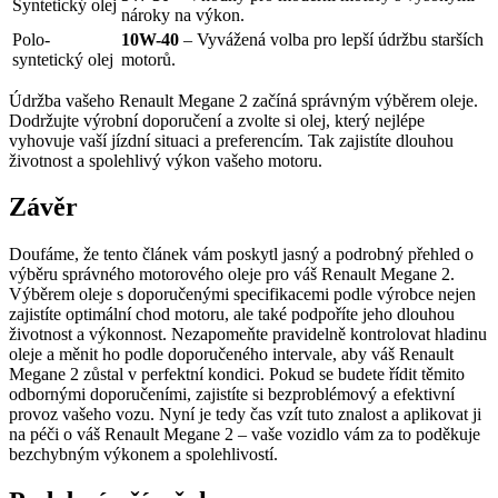
Syntetický olej
nároky na výkon.
Polo-
10W-40
– Vyvážená volba pro lepší údržbu starších
syntetický olej
motorů.
Údržba vašeho Renault Megane 2 začíná správným výběrem oleje.
Dodržujte výrobní doporučení a zvolte si olej, který nejlépe
vyhovuje vaší jízdní situaci a preferencím. Tak zajistíte dlouhou
životnost a spolehlivý výkon vašeho motoru.
Závěr
Doufáme, že tento článek vám poskytl jasný a podrobný přehled o
výběru správného motorového oleje pro váš Renault Megane 2.
Výběrem oleje s doporučenými specifikacemi podle výrobce nejen
zajistíte optimální chod motoru, ale také podpoříte jeho dlouhou
životnost a výkonnost. Nezapomeňte pravidelně kontrolovat hladinu
oleje a měnit ho podle doporučeného intervale, aby váš Renault
Megane 2 zůstal v perfektní kondici. Pokud se budete řídit těmito
odbornými doporučeními, zajistíte si bezproblémový a efektivní
provoz vašeho vozu. Nyní je tedy čas vzít tuto znalost a aplikovat ji
na péči o váš Renault Megane 2 – vaše vozidlo vám za to poděkuje
bezchybným výkonem a spolehlivostí.