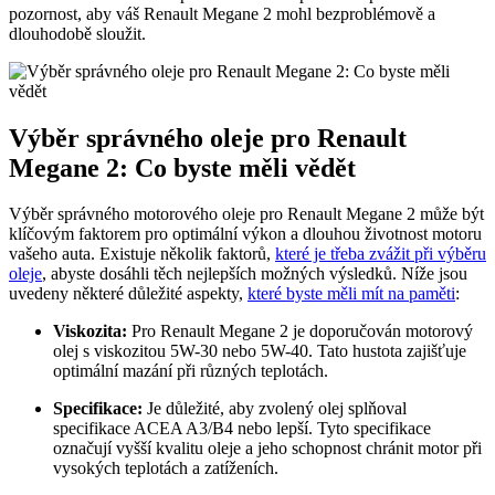
pozornost, aby váš Renault Megane 2 mohl bezproblémově a
dlouhodobě sloužit.
Výběr správného oleje pro Renault
Megane 2: Co byste měli vědět
Výběr správného motorového oleje pro Renault Megane 2 může být
klíčovým faktorem pro optimální výkon a dlouhou životnost motoru
vašeho auta. Existuje několik faktorů,
které je třeba zvážit při výběru
oleje
, abyste dosáhli těch nejlepších možných výsledků. Níže jsou
uvedeny některé důležité aspekty,
které byste měli mít na paměti
:
Viskozita:
Pro Renault Megane 2 je doporučován motorový
olej s viskozitou 5W-30 nebo 5W-40. Tato hustota zajišťuje
optimální mazání při různých teplotách.
Specifikace:
Je důležité, aby zvolený olej splňoval
specifikace ACEA A3/B4 nebo lepší. Tyto specifikace
označují vyšší kvalitu oleje a jeho schopnost chránit motor při
vysokých teplotách a zatíženích.