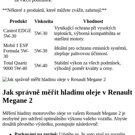
**Některé z produktů, které můžete zvážit, zahrnují:**
Produkt
Viskozita
Vhodnost
Vynikající ochrana při vysokých
Castrol EDGE
5W-30
teplotách, výborná kompatibilita se
5W-30
staršími motory.
Mobil 1 ESP
Ideální pro ochranu emisních systémů,
Formula 5W-
5W-30
zlepšuje palivovou účinnost.
30
Total Quartz
Stabilní výkon za všech podmínek,
5W-40
9000 5W-40
výhodný poměr kvality a ceny.
Jak správně měřit hladinu oleje v Renault
Megane 2
Měření hladiny motorového oleje ve vašem Renault Megane 2 je
nezbytné pro udržení optimálního výkonu vašeho vozidla. Abyste
dosáhli přesného výsledku, postupujte následovně:
Parkování na rovině:
Ujistěte se, že auto stojí na rovném