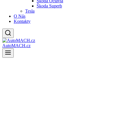
Škoda Octavia
Škoda Superb
Tesla
O Nás
Kontakty
AutoMACH.cz