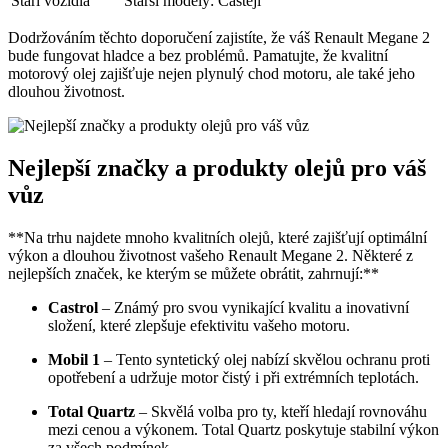
Stáří vozidla
Starší modely: Častěji
Dodržováním těchto doporučení zajistíte, že váš Renault Megane 2
bude fungovat hladce a bez problémů. Pamatujte, že kvalitní
motorový olej zajišťuje nejen plynulý chod motoru, ale také jeho
dlouhou životnost.
Nejlepší značky a produkty olejů pro váš
vůz
**Na trhu najdete mnoho kvalitních olejů, které zajišťují optimální
výkon a dlouhou životnost vašeho Renault Megane 2. Některé z
nejlepších značek, ke kterým se můžete obrátit, zahrnují:**
Castrol
– Známý pro svou vynikající kvalitu a inovativní
složení, které zlepšuje efektivitu vašeho motoru.
Mobil 1
– Tento syntetický olej nabízí skvělou ochranu proti
opotřebení a udržuje motor čistý i při extrémních teplotách.
Total Quartz
– Skvělá volba pro ty, kteří hledají rovnováhu
mezi cenou a výkonem. Total Quartz poskytuje stabilní výkon
za všech podmínek.