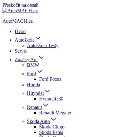
Přeskočit na obsah
AutoMACH.cz
Úvod
Autoškola
Autoškola Testy
Servis
Značky Aut
BMW
Ford
Ford Focus
Honda
Huyndai
Hyundai i30
Renault
Renault Megane
Škoda Auto
Škoda Citigo
Škoda Fabia