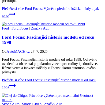
přistoupit.
Přečtěte si více
Ford Focus: Výměna předního ložiska – kdy a jak
na to
Ford
|
Ford Focus
|
Značky Aut
Ford Focus: Fascinující historie modelu od roku
1998
Od
AutoMACH.cz
27. 7. 2025
Ford Focus: Fascinující historie modelu od roku 1998. Od svého
uvedení na trh se stal populárním vozem pro rodiny i jednotlivce.
Různé verze a inovace udělaly z Focusu ikonu automobilového
průmyslu.
Přečtěte si více
Ford Focus: Fascinující historie modelu od roku
1998
Škoda Auto
|
Škoda Citigo
|
Značky Aut