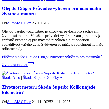
Olej do Citigo: Průvodce výběrem pro maximální
životnost motoru
Od
AutoMACH.cz
25. 10. 2025
Olej do vašeho vozu Citigo je klíčovým prvkem pro zachování
životnosti motoru. V našem průvodci výběrem vám poradíme, jak
správně vybrat olej pro maximální výkon a dlouhodobou
spolehlivost vašeho auta. S důvěrou se můžete spolehnout na naše
odborné rady.
Přečtěte si více
Olej do Citigo: Průvodce výběrem pro maximální
životnost motoru
Škoda Auto
|
Škoda Superb
|
Značky Aut
Životnost motoru Škoda Superb: Kolik najede
kilometrů?
Od
AutoMACH.cz
21. 11. 2025
21. 11. 2025