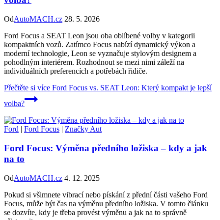
Od
AutoMACH.cz
28. 5. 2026
Ford Focus a SEAT Leon jsou oba oblíbené volby v kategorii
kompaktních vozů. Zatímco Focus nabízí dynamický výkon a
moderní technologie, Leon se vyznačuje stylovým designem a
pohodlným interiérem. Rozhodnout se mezi nimi záleží na
individuálních preferencích a potřebách řidiče.
Přečtěte si více
Ford Focus vs. SEAT Leon: Který kompakt je lepší
volba?
Ford
|
Ford Focus
|
Značky Aut
Ford Focus: Výměna předního ložiska – kdy a jak
na to
Od
AutoMACH.cz
4. 12. 2025
Pokud si všimnete vibrací nebo pískání z přední části vašeho Ford
Focus, může být čas na výměnu předního ložiska. V tomto článku
se dozvíte, kdy je třeba provést výměnu a jak na to správně