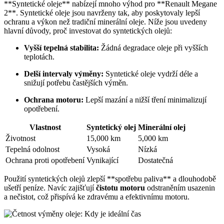
**Syntetické oleje** nabízejí mnoho výhod pro **Renault Megane
2**. Syntetické oleje jsou navrženy tak, aby poskytovaly lepší
ochranu a výkon než tradiční minerální oleje. Níže jsou uvedeny
hlavní důvody, proč investovat do syntetických olejů:
Vyšší tepelná stabilita:
Žádná degradace oleje při vyšších
teplotách.
Delší intervaly výměny:
Syntetické oleje vydrží déle a
snižují potřebu častějších výměn.
Ochrana motoru:
Lepší mazání a nižší tření minimalizují
opotřebení.
Vlastnost
Syntetický olej
Minerální olej
Životnost
15,000 km
5,000 km
Tepelná odolnost
Vysoká
Nízká
Ochrana proti opotřebení
Vynikající
Dostatečná
Použití syntetických olejů zlepší **spotřebu paliva** a dlouhodobě
ušetří peníze. Navíc zajišťují
čistotu motoru
odstraněním usazenin
a nečistot, což přispívá ke zdravému a efektivnímu motoru.