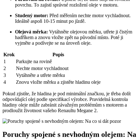
povrchu. To zajistí správné rozložení oleje v motoru.
Studený motor:
Před měřením nechte motor vychladnout.
Ideálně aspoň 10-15 minut po jízdě.
Olejová měrka:
Vytáhněte olejovou měrku, utřete ji čistým
hadříkem a znovu vložte zpět na původní místo. Poté ji
vyjměte a podívejte se na úroveň oleje.
Krok
Popis
1
Parkujte na rovině
2
Nechte motor vychladnout
3
Vytáhněte a utřete měrku
4
Znovu vložte měrku a zjistěte hladinu oleje
Pokud zjistíte, že hladina je pod minimální značkou, je třeba dolít
odpovídající olej podle specifikací výrobce. Pravidelná kontrola
hladiny oleje může zabránit závažným problémům s motorem a
prodloužit životnost vašeho Renaultu Megane 2.
Poruchy spojené s nevhodným olejem: Na