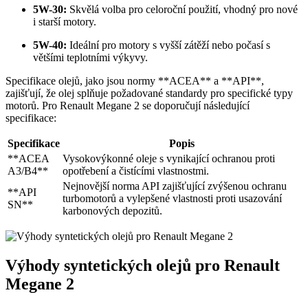
5W-30:
Skvělá volba pro celoroční použití, vhodný pro nové
i starší motory.
5W-40:
Ideální pro motory s vyšší zátěží nebo počasí s
většími teplotními výkyvy.
Specifikace olejů, jako jsou normy **ACEA** a **API**,
zajišťují, že olej splňuje požadované standardy pro specifické typy
motorů. Pro Renault Megane 2 se doporučují následující
specifikace:
Specifikace
Popis
**ACEA
Vysokovýkonné oleje s vynikající ochranou proti
A3/B4**
opotřebení a čistícími vlastnostmi.
Nejnovější norma API zajišťující zvýšenou ochranu
**API
turbomotorů a vylepšené vlastnosti proti usazování
SN**
karbonových depozitů.
Výhody syntetických olejů pro Renault
Megane 2