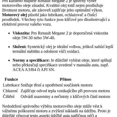
Pro každého majitele Renault Megane 2 je správný výběr
motorového oleje zásadní. Kvalitní olej totiž nejen prodlužuje
životnost motoru, ale zároveň zajišťuje jeho optimální výkon.
Motorový olej
působí jako lubrikant, ochlazovač a čistící
prostředek. Všechny tyto funkce jsou klíčové pro dlouhotrvající a
efektivní provoz vašeho vozu.
Viskozita:
Pro Renault Megane 2 je doporučená viskozita
oleje 5W-30 nebo 5W-40.
Složení:
Syntetický olej je ideální volbou, jelikož nabízí lepší
termální stabilitu a odolnost vůči oxidaci.
Normy a specifikace:
Je důležité vybírat oleje, které splňují
nebo překračují specifikace uvedené v manuálu auta, např.
ACEA A3/B4 či API SN.
Funkce
Přínos
Lubrikace
Snižuje tření a opotřebení součástek motoru
Chlazení
Zajišťuje odvod tepla vznikajícího při provozu motoru
Čištění
Odvádí usazeniny a nečistoty z klíčových částí motoru
Nedodržení správného výběru motorového oleje může vést k
vážnému poškození motoru a zvýšení nákladů na údržbu. Proto je
důležité věnovat tento aspekt údržbě auta patřičnou péči a