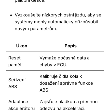
palubní desce.
Vyzkoušejte nízkorychlostní jízdu, aby se
systémy mohly automaticky přizpůsobit
novým parametrům.
Úkon
Popis
Reset
Vymaže dočasná data a
paměti
chyby v ECU.
Kalibruje čidla kola k
Seřízení
dosažení správné funkce
ABS
ABS.
Adaptace
Zajišťuje hladkou a přesnou
akcelerátoru
odezvu na akceleraci.