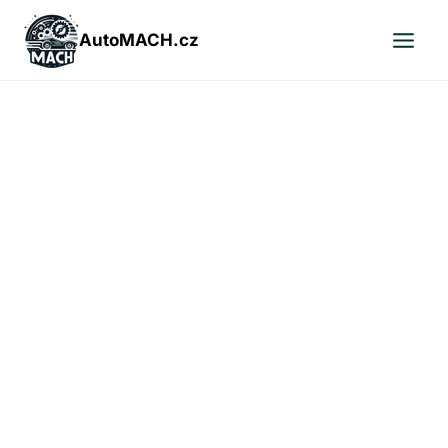
Přeskočit
na
AutoMACH.cz
obsah