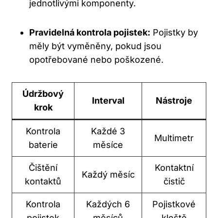
jednotlivými komponenty.
Pravidelná kontrola pojistek:
Pojistky by
měly být vyměněny, pokud jsou
opotřebované nebo poškozené.
Údržbový
Interval
Nástroje
krok
Kontrola
Každé 3
Multimetr
baterie
měsíce
Čištění
Kontaktní
Každý měsíc
kontaktů
čistič
Kontrola
Každých 6
Pojistkové
pojistek
měsíců
kleště