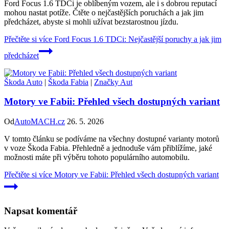
Ford Focus 1.6 TDCi je oblíbeným vozem, ale i s dobrou reputací
mohou nastat potíže. Čtěte o nejčastějších poruchách a jak jim
předcházet, abyste si mohli užívat bezstarostnou jízdu.
Přečtěte si více
Ford Focus 1.6 TDCi: Nejčastější poruchy a jak jim
předcházet
Škoda Auto
|
Škoda Fabia
|
Značky Aut
Motory ve Fabii: Přehled všech dostupných variant
Od
AutoMACH.cz
26. 5. 2026
V tomto článku se podíváme na všechny dostupné varianty motorů
v voze Škoda Fabia. Přehledně a jednoduše vám přiblížíme, jaké
možnosti máte při výběru tohoto populárního automobilu.
Přečtěte si více
Motory ve Fabii: Přehled všech dostupných variant
Napsat komentář