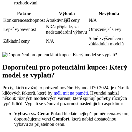
rozhodování.
Faktor
Výhoda
Nevýhoda
Konkurenceschopnost
Atraktivnější ceny
N/A
Nižší příplatky za
Lepší vybavenost
Omezenější slevy
nadstandardní výbavu
Silné zvýšení cen u
Základní ceny
N/A
základních modelů
Doporučení pro potenciální kupce: Který
model se vyplatí?
Pro ty, kteří uvažují o pořízení nového Hyundai i30 2024, je několik
klíčových faktorů, které by
měli mít na paměti
. Hyundai nabízí
několik různých modelových variant, které splňují potřeby různých
typů řidičů. Vyplatí se věnovat pozornost následujícím aspektům:
Výbava vs. Cena:
Pokud hledáte nejlepší poměr cena-výkon,
doporučujeme verzi
Comfort
, která nabízí dostatečnou
výbavu za přijatelnou cenu.