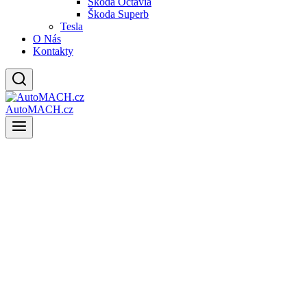
Škoda Octavia
Škoda Superb
Tesla
O Nás
Kontakty
AutoMACH.cz