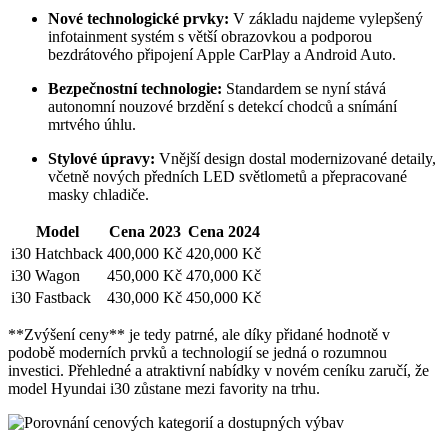
Nové technologické prvky:
V základu najdeme vylepšený
infotainment systém s větší obrazovkou a podporou
bezdrátového připojení Apple CarPlay a Android Auto.
Bezpečnostní technologie:
Standardem se nyní stává
autonomní nouzové brzdění s detekcí chodců a snímání
mrtvého úhlu.
Stylové úpravy:
Vnější design dostal modernizované detaily,
včetně nových předních LED světlometů a přepracované
masky chladiče.
Model
Cena 2023
Cena 2024
i30 Hatchback
400,000 Kč
420,000 Kč
i30 Wagon
450,000 Kč
470,000 Kč
i30 Fastback
430,000 Kč
450,000 Kč
**Zvýšení ceny** je tedy patrné, ale díky přidané hodnotě v
podobě moderních prvků a technologií se jedná o rozumnou
investici. Přehledné a atraktivní nabídky v novém ceníku zaručí, že
model Hyundai i30 zůstane mezi favority na trhu.