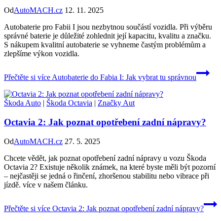
Od
AutoMACH.cz
12. 11. 2025
Autobaterie pro Fabii I jsou nezbytnou součástí vozidla. Při výběru
správné baterie je důležité zohlednit její kapacitu, kvalitu a značku.
S nákupem kvalitní autobaterie se vyhneme častým problémům a
zlepšíme výkon vozidla.
Přečtěte si více
Autobaterie do Fabia I: Jak vybrat tu správnou
Škoda Auto
|
Škoda Octavia
|
Značky Aut
Octavia 2: Jak poznat opotřebení zadní nápravy?
Od
AutoMACH.cz
27. 5. 2025
Chcete vědět, jak poznat opotřebení zadní nápravy u vozu Škoda
Octavia 2? Existuje několik známek, na které byste měli být pozorní
– nejčastěji se jedná o řinčení, zhoršenou stabilitu nebo vibrace při
jízdě. více v našem článku.
Přečtěte si více
Octavia 2: Jak poznat opotřebení zadní nápravy?