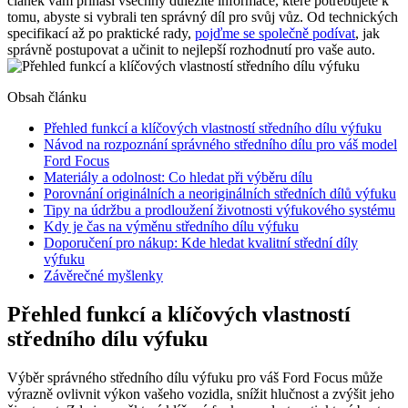
článek vám přináší všechny důležité informace, ‍které potřebujete ‍k
tomu, abyste ⁣si vybrali​ ten správný díl pro svůj⁣ vůz. Od technických
specifikací až po praktické rady,
pojďme se společně podívat
, jak
správně⁢ postupovat​ a učinit to nejlepší rozhodnutí pro vaše auto.
Obsah článku
Přehled funkcí a klíčových ⁢vlastností středního⁤ dílu výfuku
Návod ⁣na rozpoznání správného‍ středního dílu pro váš model
‌Ford⁢ Focus
Materiály⁣ a‌ odolnost: Co hledat​ při výběru dílu
Porovnání originálních a neoriginálních středních ‍dílů výfuku
Tipy na údržbu a​ prodloužení životnosti ‌výfukového systému
Kdy ⁢je čas na⁣ výměnu středního dílu ⁢výfuku
Doporučení pro nákup: Kde hledat kvalitní střední díly
výfuku
Závěrečné myšlenky
Přehled funkcí a klíčových ⁢vlastností
středního⁤ dílu výfuku
Výběr správného středního dílu‍ výfuku​ pro váš Ford Focus může
výrazně ovlivnit výkon ‌vašeho​ vozidla, snížit‌ hlučnost a‍ zvýšit jeho