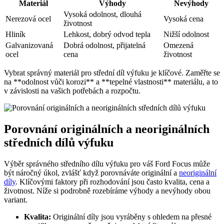
Materiál
Výhody
Nevýhody
Vysoká odolnost, dlouhá
Nerezová ocel
Vysoká​ cena
životnost
Hliník
Lehkost, dobrý odvod tepla
Nižší odolnost
Galvanizovaná
Dobrá ‌odolnost, přijatelná
Omezená ​
ocel
‌cena
životnost
Vybrat správný materiál pro ‌střední⁢ díl výfuku je ‌klíčové. Zaměřte ⁢se
na **odolnost vůči korozi** a **tepelné vlastnosti** materiálu, a to
‌v závislosti na ‌vašich potřebách a rozpočtu.
Porovnání originálních a neoriginálních
středních ‍dílů výfuku
Výběr správného středního dílu výfuku pro váš Ford Focus⁢ může⁢
být náročný úkol, zvlášť když⁢ porovnáváte⁢ originální a ⁤
neoriginální
díly
. Klíčovými ⁢faktory při rozhodování jsou často kvalita, cena a⁢
životnost. Níže si ​podrobně rozebíráme ⁢výhody a nevýhody obou
variant.
Kvalita:
⁢Originální​ díly jsou vyráběny s ‌ohledem​ na‌ přesné