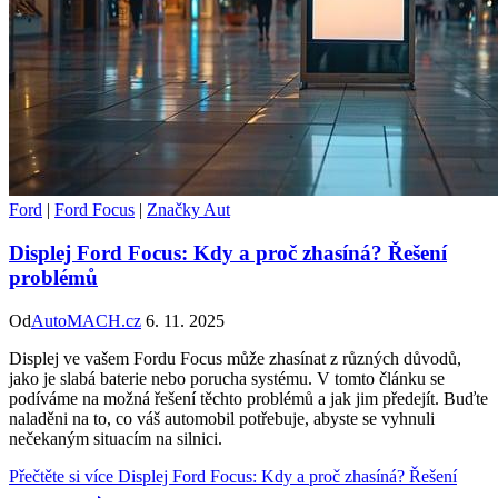
Ford
|
Ford Focus
|
Značky Aut
Displej Ford Focus: Kdy a proč zhasíná? Řešení
problémů
Od
AutoMACH.cz
6. 11. 2025
Displej ve vašem Fordu Focus může zhasínat z různých důvodů,
jako je slabá baterie nebo porucha systému. V tomto článku se
podíváme na možná řešení těchto problémů a jak jim předejít. Buďte
naladěni na to, co váš automobil potřebuje, abyste se vyhnuli
nečekaným situacím na silnici.
Přečtěte si více
Displej Ford Focus: Kdy a proč zhasíná? Řešení