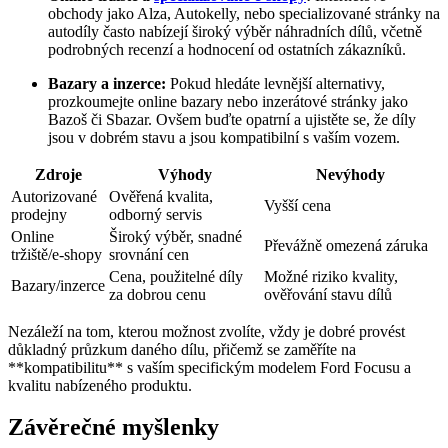
obchody jako Alza, Autokelly, nebo ‌specializované stránky na
autodíly často nabízejí široký výběr náhradních dílů, včetně
podrobných recenzí a hodnocení od ​ostatních zákazníků.
Bazary a inzerce:
​Pokud hledáte levnější alternativy,
prozkoumejte online ⁢bazary ​nebo inzerátové stránky⁣ jako‍
Bazoš ‌či Sbazar. Ovšem buďte opatrní a​ ujistěte se, že díly
jsou ‍v dobrém stavu‍ a jsou kompatibilní s ‍vaším vozem.
Zdroje
Výhody
Nevýhody
Autorizované
Ověřená kvalita,
Vyšší cena
prodejny
odborný servis
Online
Široký výběr, snadné
Převážně omezená záruka
tržiště/e-shopy
‍srovnání ⁣cen
Cena, použitelné ⁢díly
Možné ‌riziko​ kvality,
Bazary/inzerce
za dobrou cenu
ověřování stavu dílů
Nezáleží na tom, kterou možnost zvolíte, vždy je‌ dobré provést
důkladný průzkum ‌daného dílu, přičemž ⁣se zaměříte⁣ na
**kompatibilitu** s vaším‍ specifickým⁤ modelem Ford Focusu a⁣
kvalitu ⁢nabízeného produktu.
Závěrečné myšlenky