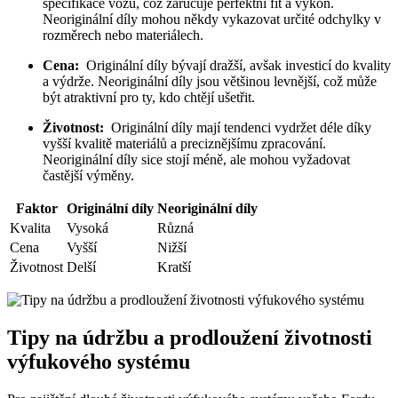
specifikace vozu, což zaručuje perfektní fit a ‌výkon.
Neoriginální díly mohou někdy vykazovat určité odchylky v
⁢rozměrech nebo materiálech.
Cena:
​ Originální díly‌ bývají dražší, avšak ⁣investicí do⁣ kvality⁣
a ‌výdrže. Neoriginální díly jsou většinou levnější, což může
být atraktivní pro ty, kdo ⁤chtějí ušetřit.
Životnost:
⁤ Originální ​díly​ mají tendenci vydržet ⁣déle díky
⁢vyšší kvalitě ⁣materiálů a preciznějšímu zpracování.
‌Neoriginální⁣ díly sice stojí méně, ale mohou‍ vyžadovat
‌častější​ výměny.
Faktor
Originální díly
Neoriginální díly
Kvalita
Vysoká
Různá
Cena
Vyšší
Nižší
Životnost
Delší
Kratší
Tipy na údržbu a​ prodloužení životnosti
‌výfukového systému