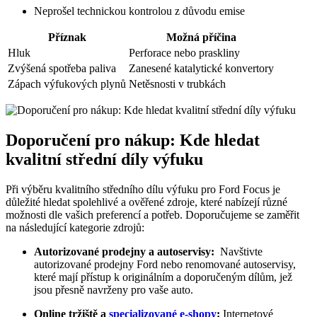
Neprošel technickou kontrolou‌ z důvodu emise
Příznak
Možná příčina
Hluk
Perforace nebo praskliny
Zvýšená spotřeba paliva
Zanesené ⁢katalytické konvertory
Zápach ‍výfukových plynů
Netěsnosti ⁣v trubkách
Doporučení pro nákup: Kde hledat
kvalitní střední díly výfuku
Při výběru kvalitního středního dílu výfuku ​pro Ford Focus⁤ je
důležité hledat spolehlivé a ověřené zdroje, které nabízejí různé
možnosti dle vašich⁣ preferencí a potřeb.⁤ Doporučujeme se zaměřit
‌na následující kategorie ⁣zdrojů:
Autorizované prodejny a autoservisy:
⁢ Navštivte‌
autorizované ‌prodejny Ford nebo renomované autoservisy,
které mají přístup k originálním a doporučeným ⁤dílům, jež
jsou přesně ‌navrženy pro vaše auto.
Online tržiště a
specializované e-shopy
:
Internetové