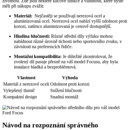
životnost. Zde ‍jsou některé klíčové funkce a vlastnosti, které byste
měli při nákupu zvážit:
Materiál:
‍ Nejčastěji ​se⁤ používají nerezová ocel‌ a
aluminizovaná ocel.⁣ Nerezová⁢ ocel nabízí ⁤vyšší odolnost proti
​korozi, zatímco aluminizovaná ⁢je cenově dostupnější.
Hladina hlučnosti:
Různé střední díly výfuku mohou
nabídnout různé úrovně‍ tichosti nebo sportovního zvuku, v
závislosti na preferencích řidiče.
Montážní kompatibilita:
Je důležité zkontrolovat,‍ že
zvolený‍ díl ⁣pasuje přesně na‌ váš model Focusu, aby ⁤byla
⁤instalace hladká a ⁢bezproblémová.
Vlastnost
Výhoda
Materiál z ‌nerezové oceli
Odolnost proti korozi
Vylepšený ‌tlumič
Snížení hlučnosti
Kompaktní design
Snadná montáž
Návod ⁣na rozpoznání správného‍