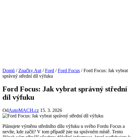
Domů
/
Značky Aut
/
Ford
/
Ford Focus
/
Ford Focus: Jak vybrat
správný střední díl výfuku
Ford Focus: Jak vybrat správný střední
díl výfuku
Od
AutoMACH.cz
15. 3. 2026
Plánujete výměnu středního dílu výfuku⁣ u svého Fordu Focus a
‌nevíte,⁢ kde začít? V tom případě jste⁣ na​ správném místě. Tento