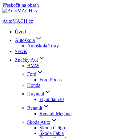
Přeskočit na obsah
AutoMACH.cz
Úvod
Autoškola
Autoškola Testy
Servis
Značky Aut
BMW
Ford
Ford Focus
Honda
Huyndai
Hyundai i30
Renault
Renault Megane
Škoda Auto
Škoda Citigo
Škoda Fabia