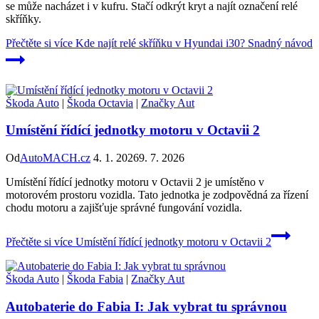
se může nacházet i v kufru. Stačí odkrýt kryt a najít označení relé
skříňky.
Přečtěte si více
Kde najít relé skříňku v Hyundai i30? Snadný návod
Škoda Auto
|
Škoda Octavia
|
Značky Aut
Umístění řídící jednotky motoru v Octavii 2
Od
AutoMACH.cz
4. 1. 2026
9. 7. 2026
Umístění řídící jednotky motoru v Octavii 2 je umístěno v
motorovém prostoru vozidla. Tato jednotka je zodpovědná za řízení
chodu motoru a zajišťuje správné fungování vozidla.
Přečtěte si více
Umístění řídící jednotky motoru v Octavii 2
Škoda Auto
|
Škoda Fabia
|
Značky Aut
Autobaterie do Fabia I: Jak vybrat tu správnou