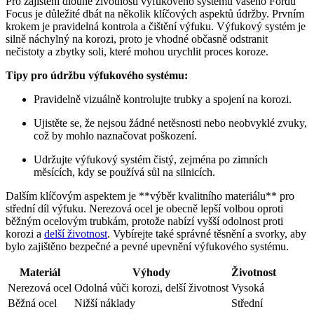
Pro ⁣zajištění dlouhé životnosti výfukového‍ systému ‌vašeho Fordu‌
Focus je důležité dbát na několik klíčových aspektů údržby. Prvním
krokem je‍ pravidelná⁤ kontrola a čištění výfuku. Výfukový ⁣systém je
‌silně náchylný na korozi, proto je vhodné ⁣občasně odstranit
nečistoty a zbytky soli, ⁣které⁤ mohou urychlit proces koroze.
Tipy pro údržbu výfukového systému:
Pravidelně vizuálně kontrolujte trubky a spojení na korozi.
Ujistěte se, že ​nejsou ‍žádné netěsnosti nebo neobvyklé zvuky,
což by mohlo naznačovat poškození.
Udržujte výfukový systém‍ čistý, zejména po zimních‍
měsících, kdy ‍se‍ používá sůl na silnicích.
Dalším klíčovým aspektem je **výběr kvalitního materiálu** pro
střední díl výfuku. Nerezová‍ ocel⁣ je​ obecně ⁣lepší volbou oproti
běžným ocelovým ⁤trubkám, protože nabízí​ vyšší odolnost ⁤proti
korozi a​
delší životnost
. Vybírejte ⁣také správné těsnění a svorky, aby
bylo zajištěno bezpečné a pevné ⁢upevnění výfukového systému.
Materiál
Výhody
Životnost
Nerezová⁣ ocel
Odolná vůči korozi,⁢ delší ‌životnost
Vysoká
Běžná ocel
Nižší náklady
Střední