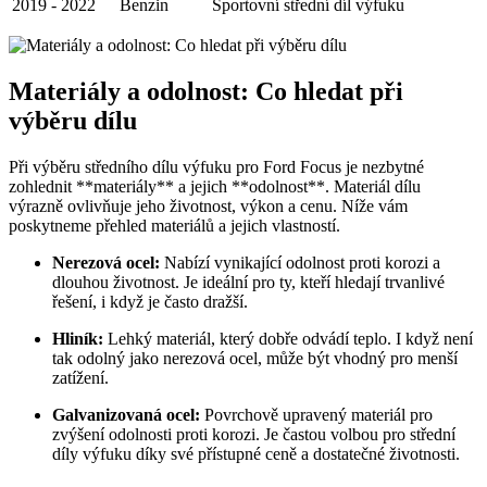
2019 ‍- 2022
Benzin
Sportovní střední díl výfuku
Materiály⁣ a‌ odolnost: Co hledat​ při
výběru dílu
Při výběru ⁢středního dílu výfuku​ pro Ford Focus je‌ nezbytné‍
zohlednit **materiály** a ‍jejich **odolnost**. Materiál dílu⁣
výrazně ​ovlivňuje ⁤jeho životnost, výkon a cenu. Níže⁤ vám
poskytneme⁣ přehled⁤ materiálů a jejich vlastností.
Nerezová ocel:
Nabízí ⁣vynikající odolnost proti⁤ korozi a⁤
dlouhou‌ životnost.​ Je ideální pro​ ty, kteří hledají trvanlivé
řešení, i ⁣když je často dražší.
Hliník:
Lehký materiál, který dobře odvádí teplo. I ⁢když není​
tak odolný jako nerezová ‌ocel, může být ⁢vhodný ⁤pro menší
zatížení.
Galvanizovaná ocel:
Povrchově ‍upravený materiál pro
‍zvýšení ⁢odolnosti proti korozi.⁢ Je častou volbou pro střední
díly výfuku díky své přístupné ceně a dostatečné‌ životnosti.