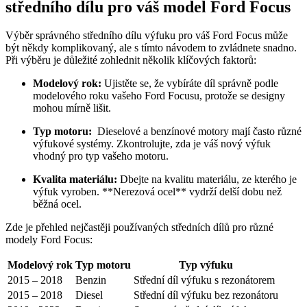
středního dílu pro váš model ‌Ford⁢ Focus
Výběr správného středního dílu ⁢výfuku pro⁣ váš Ford Focus může‌
být‍ někdy komplikovaný, ale s tímto ⁤návodem to ⁤zvládnete snadno.
Při výběru je důležité⁣ zohlednit několik klíčových faktorů:
Modelový rok:
Ujistěte se, že ⁣vybíráte díl správně podle
modelového roku vašeho Ford⁤ Focusu, protože se designy
mohou mírně lišit.
Typ motoru:
⁣ Dieselové a benzínové motory mají často různé
výfukové systémy.⁢ Zkontrolujte, zda je váš nový výfuk
vhodný pro typ ​vašeho motoru.
Kvalita materiálu:
Dbejte na kvalitu ⁣materiálu, ⁣ze kterého je
výfuk vyroben. **Nerezová ocel** vydrží ​delší dobu než
běžná ocel.
Zde ‌je přehled nejčastěji používaných ‌středních dílů pro různé
modely‌ Ford Focus:
Modelový rok
Typ motoru
Typ⁢ výfuku
2015 – ⁤2018
Benzin
Střední díl ⁣výfuku s rezonátorem
2015 – 2018
Diesel
Střední díl výfuku ​bez rezonátoru