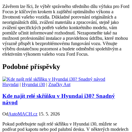
Závěrem lze říci, že výběr ‌správného ​středního dílu výfuku pro Ford
Focus je klíčovým krokem k zajištění optimálního ⁤výkonu a
životnosti vašeho vozidla. Důkladné porovnání originálních a​
neoriginálních dílů, zvážení materiálu a zpracování, stejně jako
‍zvážení specifických potřeb vašeho​ konkrétního modelu, vám
pomůže učinit ⁤informované ​rozhodnutí. Nezapomeňte ‌také na
možnosti profesionální⁢ instalace a pravidelnou údržbu, které‍ mohou⁢
výrazně přispět k bezproblémovému fungování vozu. Věnujte
výběru ‌dostatečnou pozornost a budete odměněni spolehlivým a
efektivním ​výkonem​ vašeho vozu Ford Focus.
Podobné příspěvky
Huyndai
|
Hyundai i30
|
Značky Aut
Kde najít relé skříňku v Hyundai i30? Snadný
návod
Od
AutoMACH.cz
15. 5. 2026
Pokud potřebujete najít relé skříňku v Hyundai i30, můžete se
podívat pod kapotu nebo pod palubní desku. V některých modelech