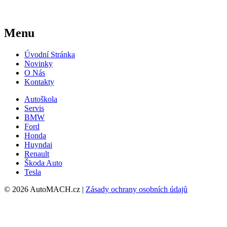
Menu
Úvodní Stránka
Novinky
O Nás
Kontakty
Autoškola
Servis
BMW
Ford
Honda
Huyndai
Renault
Škoda Auto
Tesla
© 2026 AutoMACH.cz |
Zásady ochrany osobních údajů