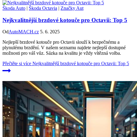
Škoda Auto
|
Škoda Octavia
|
Značky Aut
Nejkvalitnější brzdové kotouče pro Octavii: Top 5
Od
AutoMACH.cz
5. 6. 2025
Nejlepší brzdové kotouče pro Octavii slouží k bezpečnému a
plynulému brzdění. V našem seznamu najdete nejlepší dostupné
možnosti pro váš vůz. Sázka na kvalitu je vždy vítězná volba.
Přečtěte si více
Nejkvalitnější brzdové kotouče pro Octavii: Top 5