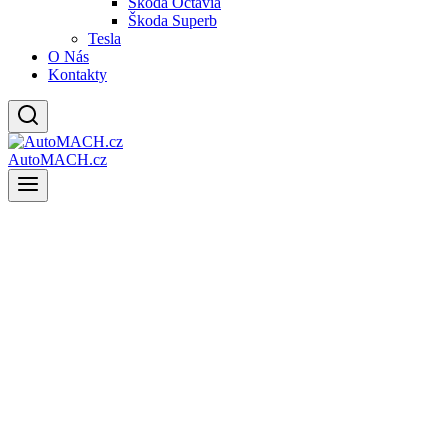
Škoda Octavia
Škoda Superb
Tesla
O Nás
Kontakty
AutoMACH.cz