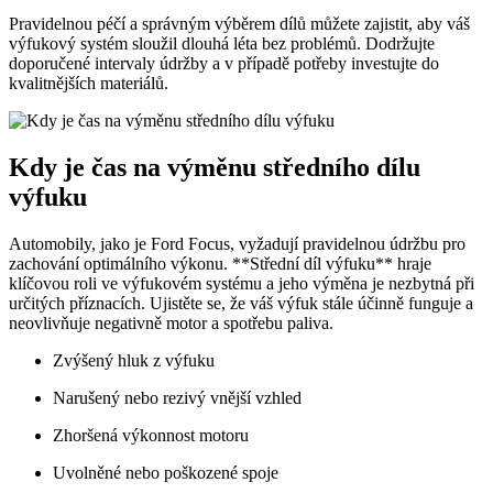
Pravidelnou péčí a správným výběrem ⁢dílů ⁢můžete zajistit, aby váš
výfukový systém⁣ sloužil ​dlouhá ⁢léta bez ‌problémů. Dodržujte
doporučené ‍intervaly údržby‍ a v případě​ potřeby investujte do
kvalitnějších materiálů.
Kdy ⁢je čas na⁣ výměnu středního dílu
⁢výfuku
Automobily,⁢ jako je Ford Focus, vyžadují pravidelnou‌ údržbu pro
zachování optimálního výkonu. **Střední díl výfuku** hraje
klíčovou roli⁢ ve‍ výfukovém systému a ​jeho výměna ​je​ nezbytná při
určitých příznacích. Ujistěte se, že váš výfuk stále účinně ‌funguje a
neovlivňuje negativně motor a spotřebu⁣ paliva.
Zvýšený hluk ⁤z výfuku
Narušený ​nebo rezivý vnější vzhled
Zhoršená výkonnost motoru
Uvolněné nebo poškozené spoje