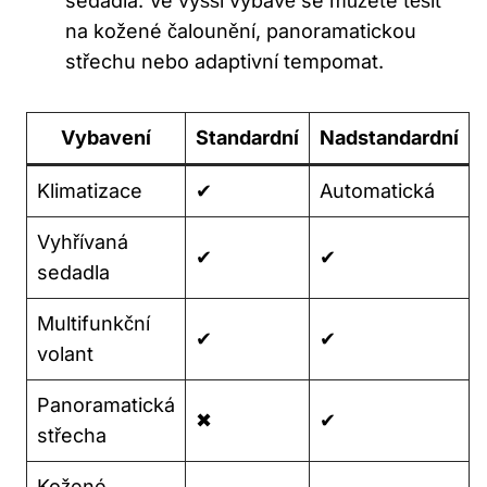
sedadla. Ve vyšší výbavě se můžete těšit
na kožené čalounění, panoramatickou
střechu nebo adaptivní tempomat.
Vybavení
Standardní
Nadstandardní
Klimatizace
✔
Automatická
Vyhřívaná
✔
✔
sedadla
Multifunkční
✔
✔
volant
Panoramatická
✖
✔
střecha
Kožené