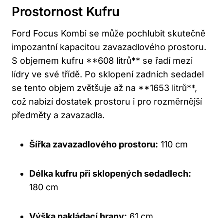
Prostornost Kufru
Ford Focus Kombi se může pochlubit skutečně
impozantní kapacitou zavazadlového prostoru.
S objemem kufru **608 litrů** se řadí mezi
lídry ve své třídě. Po sklopení zadních sedadel
se tento objem zvětšuje až na **1653 litrů**,
což nabízí dostatek prostoru i pro rozměrnější
předměty a zavazadla.
Šířka zavazadlového prostoru:
110 cm
Délka kufru při sklopených sedadlech:
180 cm
Výška nakládací hrany:
61 cm