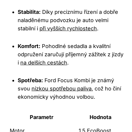
Stabilita:
Díky preciznímu řízení a dobře
naladěnému podvozku je auto velmi
stabilní i
při vyšších rychlostech
.
Komfort:
Pohodlné sedadla a kvalitní
odpružení zaručují příjemný zážitek z jízdy
i
na delších cestách
.
Spotřeba:
Ford Focus Kombi je známý
svou
nízkou spotřebou paliva
, což ho činí
ekonomicky výhodnou volbou.
Parametr
Hodnota
Motor
1.5 EcoBoost