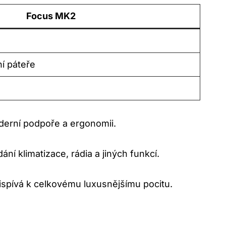
Focus MK2
í páteře
derní podpoře a ergonomii.
í klimatizace, rádia a jiných funkcí.
řispívá k celkovému luxusnějšímu pocitu.