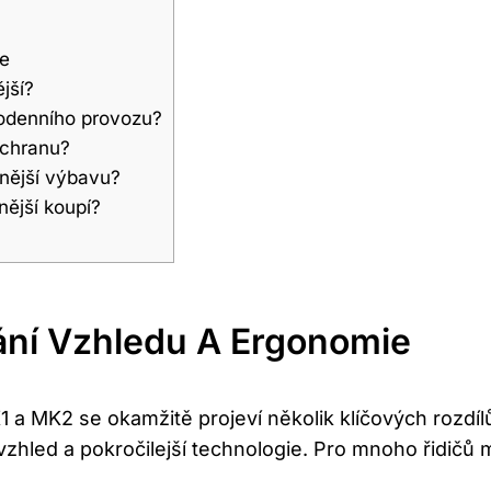
ie
jší?
dodenního provozu?
ochranu?
nější výbavu?
nější koupí?
nání Vzhledu A Ergonomie
 a MK2 se okamžitě projeví několik klíčových rozdíl
hled a pokročilejší technologie. Pro mnoho řidičů mů