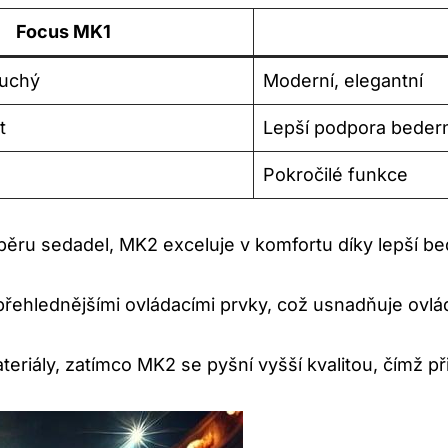
Focus MK1
duchý
Moderní, elegantní
t
Lepší podpora bedern
Pokročilé funkce
pěru sedadel, MK2 exceluje v komfortu díky lepší be
ehlednějšími ovládacími prvky, což usnadňuje ovládán
eriály, zatímco MK2 se pyšní vyšší kvalitou, čímž p