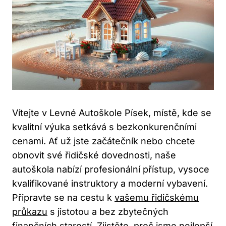
Vítejte v Levné Autoškole Písek, místě, kde se
kvalitní výuka setkává s bezkonkurenčními
cenami. Ať už jste začátečník nebo chcete
obnovit své řidičské dovednosti, naše
autoškola nabízí profesionální přístup, vysoce
kvalifikované instruktory a moderní vybavení.
Připravte se na cestu k
vašemu řidičskému
průkazu
s jistotou a bez zbytečných
finančních starostí. Zjistěte, proč jsme nejlepší