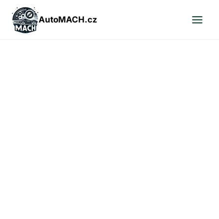
Přeskočit
na
AutoMACH.cz
obsah