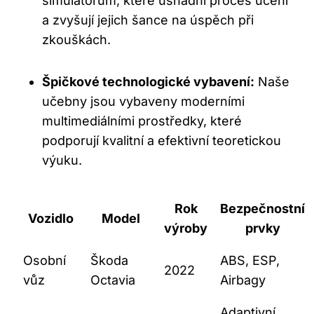
simulátorům, které usnadní proces učení
a zvyšují jejich šance na úspěch při
zkouškách.
Špičkové technologické vybavení:
Naše
učebny jsou vybaveny moderními
multimediálními prostředky, které
podporují kvalitní a efektivní teoretickou
výuku.
Rok
Bezpečnostní
Vozidlo
Model
výroby
prvky
Osobní
Škoda
ABS, ESP,
2022
vůz
Octavia
Airbagy
Adaptivní