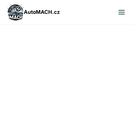
Přeskočit
na
AutoMACH.cz
obsah