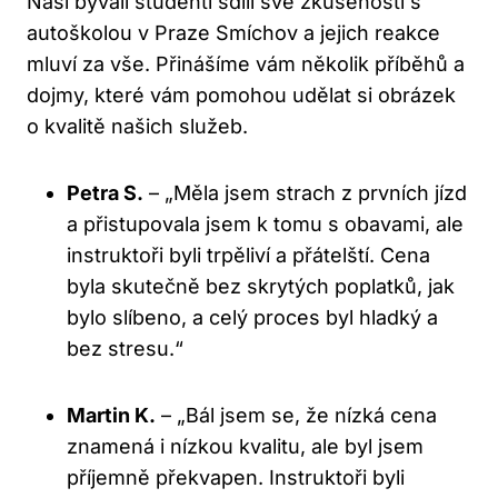
Naši bývalí studenti sdílí své zkušenosti s
autoškolou v Praze Smíchov a jejich reakce
mluví za vše. Přinášíme vám několik příběhů a
dojmy, které vám pomohou udělat si obrázek
o kvalitě našich služeb.
Petra S.
– „Měla jsem strach z prvních jízd
a přistupovala jsem k tomu s obavami, ale
instruktoři byli trpěliví a přátelští. Cena
byla skutečně bez skrytých poplatků, jak
bylo slíbeno, a celý proces byl hladký a
bez stresu.“
Martin K.
– „Bál jsem se, že nízká cena
znamená i nízkou kvalitu, ale byl jsem
příjemně překvapen. Instruktoři byli