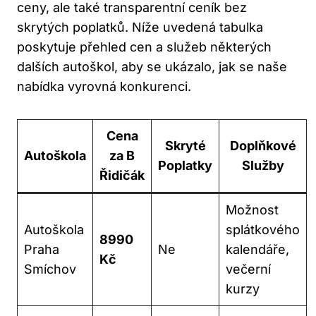
ceny, ale také transparentní ceník bez
skrytých poplatků. Níže uvedená tabulka
poskytuje přehled cen a služeb některých
dalších autoškol, aby se ukázalo, jak se naše
nabídka vyrovná konkurenci.
Cena
Skryté
Doplňkové
Autoškola
za B
Poplatky
Služby
Řidičák
Možnost
Autoškola
splátkového
8990
Praha
Ne
kalendáře,
Kč
Smíchov
večerní
kurzy