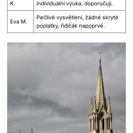
K.
individuální výuka, doporučuji.
Pečlivé vysvětlení, žádné skryté
Eva M.
poplatky, řidičák napoprvé.