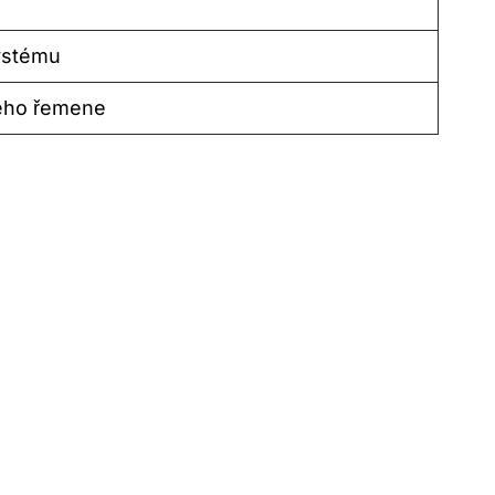
systému
vého řemene