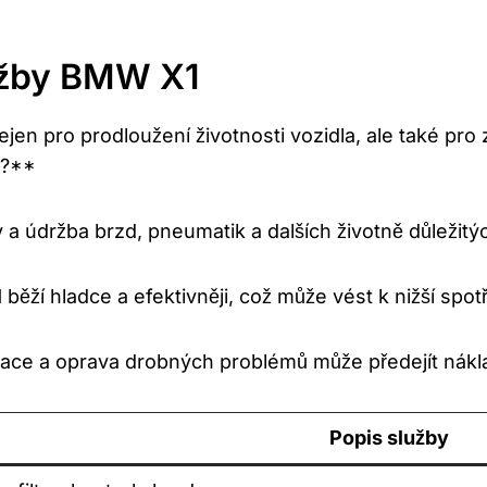
držby BMW X1
ejen pro prodloužení životnosti vozidla, ale také p
é?**
 a údržba brzd, pneumatik a dalších životně důležitýc
ží hladce a efektivněji, což může vést k nižší spotř
kace a oprava drobných problémů může předejít ná
Popis služby