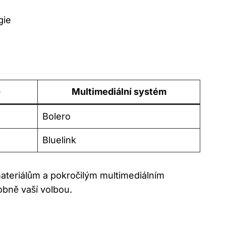
gie
)
Multimediální systém
Bolero
Bluelink
ateriálům a pokročilým multimediálním
obně vaší volbou.