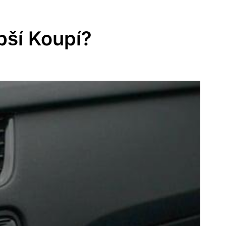
pší Koupí?