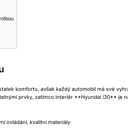
 volbou
u
statek komfortu, avšak každý automobil má své vyhra
elnými prvky, zatímco interiér **Hyundai i30** je n
ní ovládání, kvalitní materiály