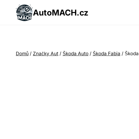
Přeskočit
AutoMACH.cz
na
obsah
Domů
/
Značky Aut
/
Škoda Auto
/
Škoda Fabia
/
Škoda 