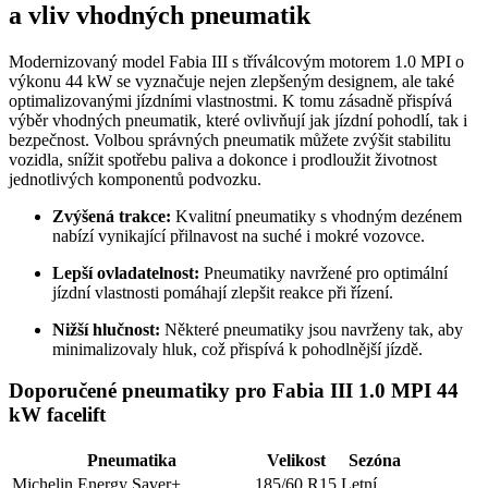
a vliv vhodných pneumatik
Modernizovaný model Fabia III s tříválcovým motorem 1.0 MPI o
výkonu 44 kW se vyznačuje nejen zlepšeným designem, ale také
optimalizovanými jízdními vlastnostmi. K tomu zásadně přispívá
výběr vhodných pneumatik, které ovlivňují jak jízdní pohodlí, tak i
bezpečnost. Volbou správných pneumatik můžete zvýšit stabilitu
vozidla, snížit spotřebu paliva a dokonce i prodloužit životnost
jednotlivých komponentů podvozku.
Zvýšená trakce:
Kvalitní pneumatiky s vhodným dezénem
nabízí vynikající přilnavost na suché i mokré vozovce.
Lepší ovladatelnost:
Pneumatiky navržené pro optimální
jízdní vlastnosti pomáhají zlepšit reakce při řízení.
Nižší hlučnost:
Některé pneumatiky jsou navrženy tak, aby
minimalizovaly hluk, což přispívá k pohodlnější jízdě.
Doporučené pneumatiky pro Fabia III 1.0 MPI 44
kW facelift
Pneumatika
Velikost
Sezóna
Michelin Energy Saver+
185/60 R15
Letní