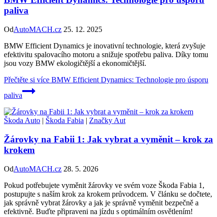
paliva
Od
AutoMACH.cz
25. 12. 2025
BMW Efficient Dynamics je inovativní technologie, která zvyšuje
efektivitu spalovacího motoru a snižuje spotřebu paliva. Díky tomu
jsou vozy BMW ekologičtější a ekonomičtější.
Přečtěte si více
BMW Efficient Dynamics: Technologie pro úsporu
paliva
Škoda Auto
|
Škoda Fabia
|
Značky Aut
Žárovky na Fabii 1: Jak vybrat a vyměnit – krok za
krokem
Od
AutoMACH.cz
28. 5. 2026
Pokud potřebujete vyměnit žárovky ve svém voze Škoda Fabia 1,
postupujte s naším krok za krokem průvodcem. V článku se dočtete,
jak správně vybrat žárovky a jak je správně vyměnit bezpečně a
efektivně. Buďte připraveni na jízdu s optimálním osvětlením!