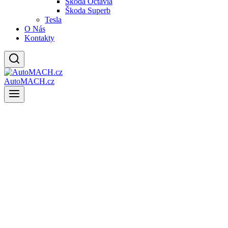
Škoda Octavia
Škoda Superb
Tesla
O Nás
Kontakty
AutoMACH.cz