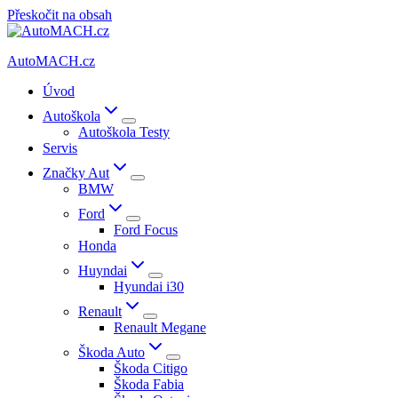
Přeskočit na obsah
AutoMACH.cz
Úvod
Autoškola
Autoškola Testy
Servis
Značky Aut
BMW
Ford
Ford Focus
Honda
Huyndai
Hyundai i30
Renault
Renault Megane
Škoda Auto
Škoda Citigo
Škoda Fabia