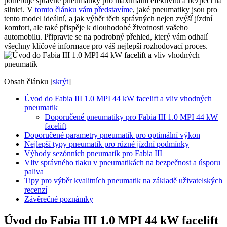
potřebuje správné pneumatiky pro maximální efektivitu a bezpečí na
silnici. V
tomto článku vám představíme
, jaké pneumatiky jsou pro
tento model ideální, a jak výběr těch správných nejen zvýší jízdní
komfort, ale také přispěje k dlouhodobé životnosti vašeho
automobilu. Připravte se na podrobný přehled, který vám odhalí
všechny klíčové informace pro váš nejlepší rozhodovací proces.
Obsah článku
[
skrýt
]
Úvod do Fabia III 1.0 MPI 44 kW facelift a vliv vhodných
pneumatik
Doporučené pneumatiky pro Fabia III 1.0 MPI 44 kW
facelift
Doporučené parametry pneumatik pro optimální výkon
Nejlepší typy pneumatik pro různé jízdní podmínky
Výhody sezónních pneumatik pro Fabia III
Vliv správného tlaku v pneumatikách na bezpečnost a úsporu
paliva
Tipy pro výběr kvalitních pneumatik na základě uživatelských
recenzí
Závěrečné poznámky
Úvod do Fabia III 1.0 MPI 44 kW facelift