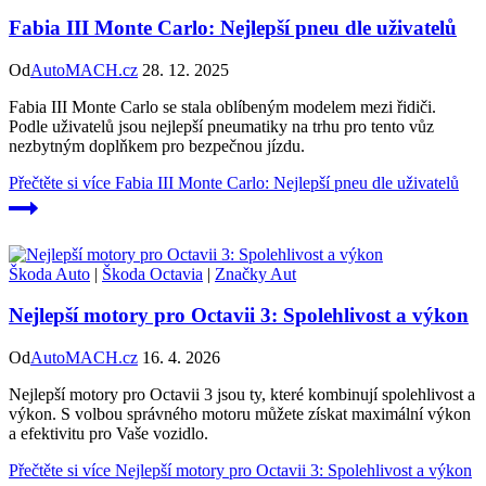
Fabia III Monte Carlo: Nejlepší pneu dle uživatelů
Od
AutoMACH.cz
28. 12. 2025
Fabia III Monte Carlo se stala oblíbeným modelem mezi řidiči.
Podle uživatelů jsou nejlepší pneumatiky na trhu pro tento vůz
nezbytným doplňkem pro bezpečnou jízdu.
Přečtěte si více
Fabia III Monte Carlo: Nejlepší pneu dle uživatelů
Škoda Auto
|
Škoda Octavia
|
Značky Aut
Nejlepší motory pro Octavii 3: Spolehlivost a výkon
Od
AutoMACH.cz
16. 4. 2026
Nejlepší motory pro Octavii 3 jsou ty, které kombinují spolehlivost a
výkon. S volbou správného motoru můžete získat maximální výkon
a efektivitu pro Vaše vozidlo.
Přečtěte si více
Nejlepší motory pro Octavii 3: Spolehlivost a výkon