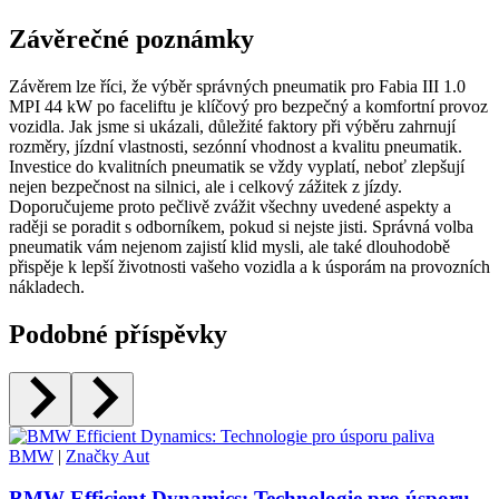
Závěrečné poznámky
Závěrem lze říci, že výběr správných pneumatik pro Fabia III 1.0
MPI 44 kW po faceliftu je klíčový pro bezpečný a komfortní provoz
vozidla. Jak jsme si ukázali, důležité faktory při výběru zahrnují
rozměry, jízdní vlastnosti, sezónní vhodnost a kvalitu pneumatik.
Investice do kvalitních pneumatik se vždy vyplatí, neboť zlepšují
nejen bezpečnost na silnici, ale i celkový zážitek z jízdy.
Doporučujeme proto pečlivě zvážit všechny uvedené aspekty a
raději se poradit s odborníkem, pokud si nejste jisti. Správná volba
pneumatik vám nejenom zajistí klid mysli, ale také dlouhodobě
přispěje k lepší životnosti vašeho vozidla a k úsporám na provozních
nákladech.
Podobné příspěvky
BMW
|
Značky Aut
BMW Efficient Dynamics: Technologie pro úsporu