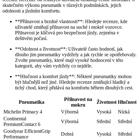
skutečném výkonu pneumatik v různých podmínkách, jejich
odolnosti a jízdním komfortu.
**Přilnavost a brzdné vlastnosti**: Hledejte recenze, kde
uživatelé zmiňují přilnavost na suché i mokré vozovce.
Přilnavost je klíčová pro bezpečnost jízdy, zejména v
deštivém počasí.
**Odolnost a životnost**: Uživatelé často hodnotí, jak
dlouho jim pneumatiky vydržely a jak rychle se opotřebovaly.
Zvolte pneumatiky, které mají vysoké hodnocení v této
kategorii, aby vám vydržely co nejdéle.
**Hlučnost a komfort jízdy**: Některé pneumatiky mohou
být hlučnější než jiné. Hledejte recenze zmiňující hladký a
tichý chod, který přidává na komfortu během dlouhých cest.
Přilnavost na
Pneumatika
Životnost
Hlučnost
mokru
Michelin Primacy 4
Výborná
Vysoká
Nízká
Continental
Výborná
Střední
Střední
PremiumContact 6
Goodyear EfficientGrip
Dobrá
Vysoká
Střední
Performance