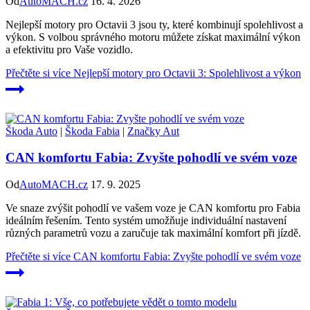
Od
AutoMACH.cz
16. 4. 2026
Nejlepší motory pro Octavii 3 jsou ty, které kombinují spolehlivost a
výkon. S volbou správného motoru můžete získat maximální výkon
a efektivitu pro Vaše vozidlo.
Přečtěte si více
Nejlepší motory pro Octavii 3: Spolehlivost a výkon
Škoda Auto
|
Škoda Fabia
|
Značky Aut
CAN komfortu Fabia: Zvyšte pohodlí ve svém voze
Od
AutoMACH.cz
17. 9. 2025
Ve snaze zvýšit pohodlí ve vašem voze je CAN komfortu pro Fabia
ideálním řešením. Tento systém umožňuje individuální nastavení
různých parametrů vozu a zaručuje tak maximální komfort při jízdě.
Přečtěte si více
CAN komfortu Fabia: Zvyšte pohodlí ve svém voze