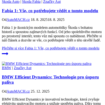
Škoda Auto
|
Škoda Fabia
|
Značky Aut
Fabia 1: Vše, co potřebujete vědět o tomto modelu
Od
AutoMACH.cz
18. 8. 2025
18. 8. 2025
Fabia 1 je ikonickým modelem automobilky Škoda s bohatou
historií a spoustou zajímavých funkcí. Od jeho spolehlivého motoru
po prostorný interiér, tento vůz má spoustu co nabídnout. Přečtěte si
náš článek a dozvíte se vše, co potřebujete vědět o této skvělé řadě.
Přečtěte si více
Fabia 1: Vše, co potřebujete vědět o tomto modelu
BMW
|
Značky Aut
BMW Efficient Dynamics: Technologie pro úsporu
paliva
Od
AutoMACH.cz
25. 12. 2025
BMW Efficient Dynamics je inovativní technologie, která zvyšuje
efektivitu spalovacího motoru a snižuje spotřebu paliva. Díky tomu