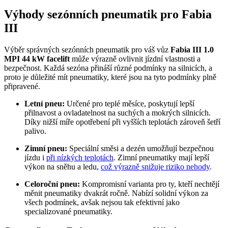
Výhody sezónních pneumatik pro Fabia
III
Výběr správných sezónních pneumatik pro váš vůz
Fabia III 1.0
MPI 44 kW facelift
může výrazně ovlivnit jízdní vlastnosti a
bezpečnost. Každá sezóna přináší různé podmínky na silnicích, a
proto je důležité mít pneumatiky, které jsou na tyto podmínky plně
připravené.
Letní pneu:
Určené pro teplé měsíce, poskytují lepší
přilnavost a ovladatelnost na suchých a mokrých silnicích.
Díky nižší míře opotřebení při vyšších teplotách zároveň šetří
palivo.
Zimní pneu:
Speciální směsi a dezén umožňují bezpečnou
jízdu i
při nízkých teplotách
. Zimní pneumatiky mají lepší
výkon na sněhu a ledu,
což výrazně snižuje riziko nehody
.
Celoroční pneu:
Kompromisní varianta pro ty, kteří nechtějí
měnit pneumatiky dvakrát ročně. Nabízí solidní výkon za
všech podmínek, avšak nejsou tak efektivní jako
specializované pneumatiky.