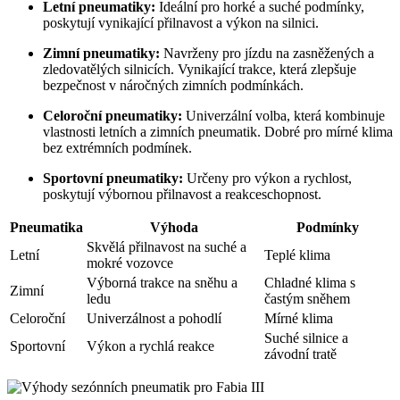
Letní pneumatiky:
Ideální pro horké a suché podmínky,
poskytují vynikající přilnavost a výkon na silnici.
Zimní pneumatiky:
Navrženy pro jízdu na zasněžených a
zledovatělých silnicích. Vynikající trakce, která zlepšuje
bezpečnost v náročných zimních podmínkách.
Celoroční pneumatiky:
Univerzální volba, která kombinuje
vlastnosti letních a zimních pneumatik. Dobré pro mírné klima
bez extrémních podmínek.
Sportovní pneumatiky:
Určeny pro výkon a rychlost,
poskytují výbornou přilnavost a reakceschopnost.
Pneumatika
Výhoda
Podmínky
Skvělá přilnavost na suché a
Letní
Teplé klima
mokré vozovce
Výborná trakce na sněhu a
Chladné klima s
Zimní
ledu
častým sněhem
Celoroční
Univerzálnost a pohodlí
Mírné klima
Suché silnice a
Sportovní
Výkon a rychlá reakce
závodní tratě