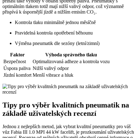
přináší také výhody v oblasti spotřeby paliva. Pneumatiky s
optimálním tlakem totiž mají nižší valivý odpor, což významně
přispívá k úspornější jízdě a nižším emisím CO₂.
Kontrola tlaku minimálně jednou měsíčně
Pravidelná kontrola opotřebení běhounu
Výměna pneumatik dle sezóny (letní/zimní)
Faktor
Výhoda správného tlaku
Bezpečnost
Optimalizovaná adheze a kontrola vozu
Úspora paliva
Nižší valivý odpor
Jízdní komfort
Menší vibrace a hluk
Tipy pro výběr kvalitních pneumatik na
základě uživatelských recenzí
Jednou z nejlepších metod, jak vybrat kvalitní pneumatiky pro váš
vůz Fabia III 1.0 MPI 44 kW facelift, je prozkoumání uživatelských
recenzí. Recenze od reálných uživatelů obsahují cenné informace o