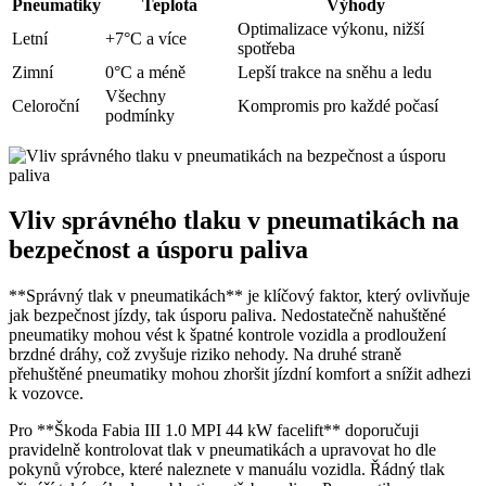
Pneumatiky
Teplota
Výhody
Optimalizace výkonu, nižší
Letní
+7°C a více
spotřeba
Zimní
0°C a méně
Lepší trakce na sněhu a ledu
Všechny
Celoroční
Kompromis pro každé počasí
podmínky
Vliv správného tlaku v pneumatikách na
bezpečnost a úsporu paliva
**Správný tlak v pneumatikách** je klíčový faktor, který ovlivňuje
jak bezpečnost jízdy, tak úsporu paliva. Nedostatečně nahuštěné
pneumatiky mohou vést k špatné kontrole vozidla a prodloužení
brzdné dráhy, což zvyšuje riziko nehody. Na druhé straně
přehuštěné pneumatiky mohou zhoršit jízdní komfort a snížit adhezi
k vozovce.
Pro **Škoda Fabia III 1.0 MPI 44 kW facelift** doporučuji
pravidelně kontrolovat tlak v pneumatikách a upravovat ho dle
pokynů výrobce, které naleznete v manuálu vozidla. Řádný tlak